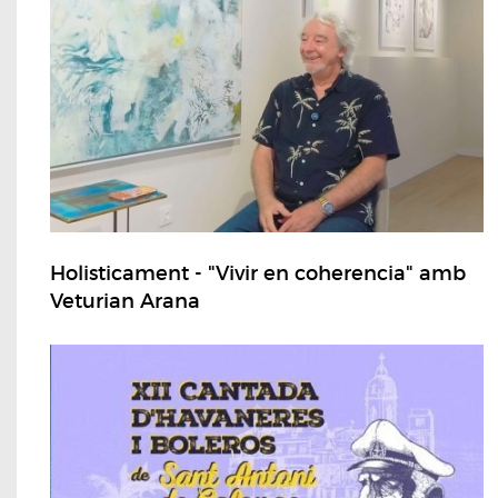
Holisticament - "Vivir en coherencia" amb
Veturian Arana