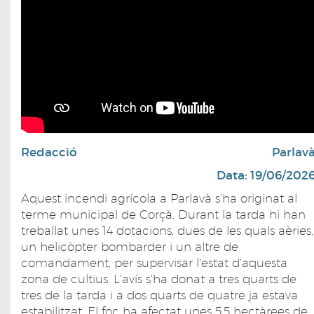
Redacció
Parlav
Data: 19/06/202
Aquest incendi agrícola a Parlavà s’ha originat al
terme municipal de Corçà. Durant la tarda hi han
treballat unes 14 dotacions, dues de les quals aèries,
un helicòpter bombarder i un altre de
comandament, per supervisar l'estat d'aquesta
zona de cultius. L'avís s'ha donat a tres quarts de
tres de la tarda i a dos quarts de quatre ja estava
estabilitzat. El foc ha afectat unes 5,5 hectàrees de