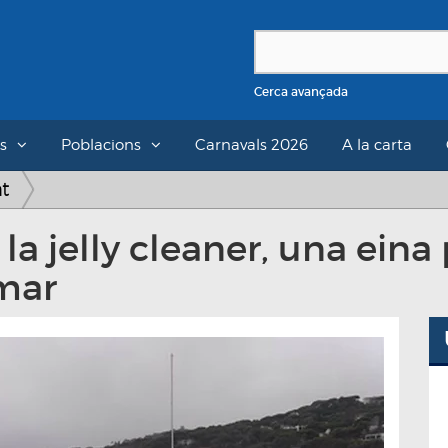
Cerca avançada
s
Poblacions
Carnavals 2026
A la carta
at
la jelly cleaner, una eina 
 mar