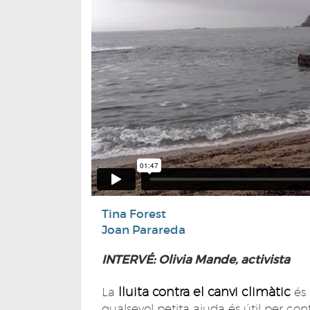
Tina Forest
Joan Parareda
INTERVÉ: Olivia Mande, activista
lluita contra el canvi climàtic
La
és 
qualsevol petita ajuda és útil per cont