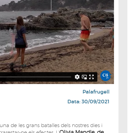
Palafrugell
Data: 30/09/2021
una de les grans batalles dels nostres dies i
Olivia Mandle, de
rarestar-ne els efectes. L'