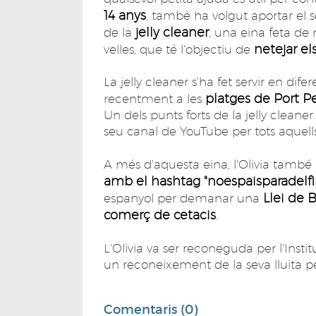
14 anys
, també ha volgut aportar el s
jelly cleaner
de la
, una eina feta de
netejar el
velles, que té l'objectiu de
La jelly cleaner s'ha fet servir en dif
platges de Port Pel
recentment a les
Un dels punts forts de la jelly cleaner é
seu canal de YouTube per tots aquells
A més d'aquesta eina, l'Olivia tamb
amb el hashtag "noespaisparadelf
Llei de 
espanyol per demanar una
comerç de cetacis
.
L'Olivia va ser reconeguda per l'Inst
un reconeixement de la seva lluita pe
Comentaris (0)