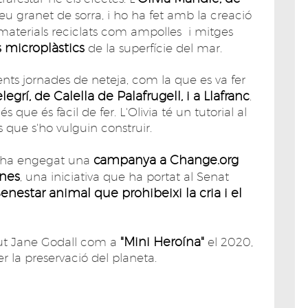
eu granet de sorra, i ho ha fet amb la creació
 materials reciclats com ampolles i mitges
s microplàstics
de la superfície del mar.
erents jornades de neteja, com la que es va fer
egrí, de Calella de Palafrugell, i a Llafranc
.
s que és fàcil de fer. L'Olivia té un tutorial al
 que s'ho vulguin construir.
campanya a Change.org
é ha engegat una
ines
, una iniciativa que ha portat al Senat
Benestar animal que prohibeixi la cria i el
"Mini Heroína"
itut Jane Godall com a
el 2020,
r la preservació del planeta.