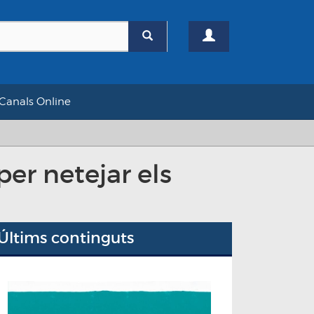
Canals Online
per netejar els
Últims continguts