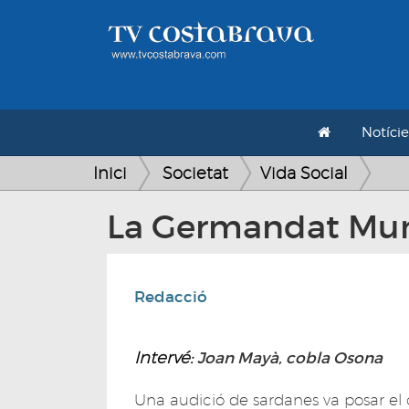
Notície
Inici
Societat
Vida Social
La Germandat Mund
Redacció
Intervé:
Joan Mayà, cobla Osona
Una audició de sardanes va posar el c