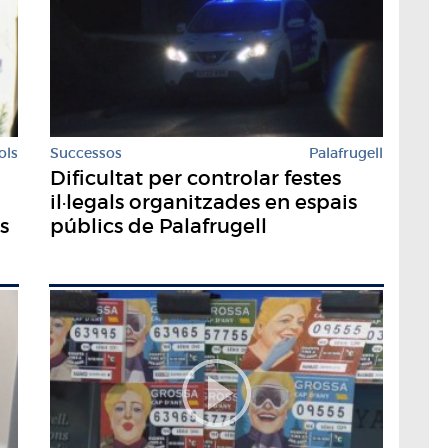
ols
Successos
Palafrugell
Dificultat per controlar festes
il·legals organitzades en espais
s
públics de Palafrugell