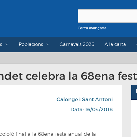
Cerca avançada
s
Poblacions
Carnavals 2026
A la carta
et celebra la 68ena fest
Calonge i Sant Antoni
Data: 16/04/2018
olofó final a la 68ena festa anual de la