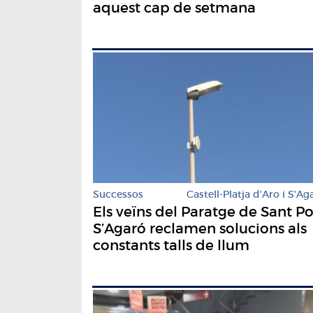
aquest cap de setmana
Successos
Castell-Platja d'Aro i S'Ag
Els veïns del Paratge de Sant Po
S’Agaró reclamen solucions als
constants talls de llum