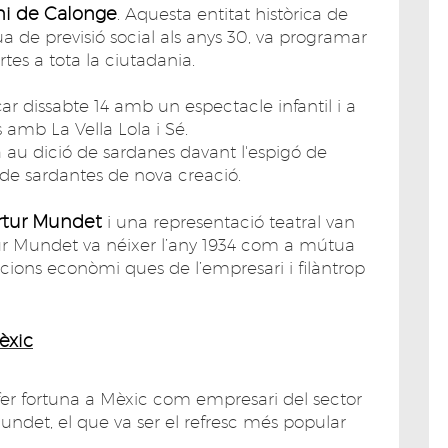
ni de Calonge
. Aquesta entitat històrica de
de previsió social als anys 30, va programar
rtes a tota la ciutadania.
 dissabte 14 amb un espectacle infantil i a
 amb La Vella Lola i Sé.
au dició de sardanes davant l'espigó de
 de sardantes de nova creació.
rtur Mundet
i una representació teatral van
tur Mundet va néixer l’any 1934 com a mútua
tacions econòmi ques de l’empresari i filàntrop
èxic
fer fortuna a Mèxic com empresari del sector
Mundet, el que va ser el refresc més popular