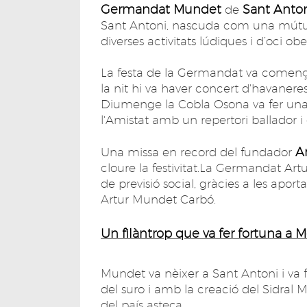
Germandat Mundet
Sant Anto
de
Sant Antoni, nascuda com una mútua 
diverses activitats lúdiques i d’oci obe
La festa de la Germandat va començar
la nit hi va haver concert d'havaneres
Diumenge la Cobla Osona va fer una 
l'Amistat amb un repertori ballador i
A
Una missa en record del fundador
cloure la festivitat.La Germandat Ar
de previsió social, gràcies a les apor
Artur Mundet Carbó.
Un filàntrop que va fer fortuna a M
Mundet va nèixer a Sant Antoni i va 
del suro i amb la creació del Sidral 
del país asteca.