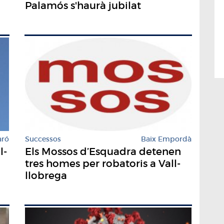
Palamós s'haurà jubilat
aró
Successos
Baix Empordà
l-
Els Mossos d’Esquadra detenen
tres homes per robatoris a Vall-
llobrega