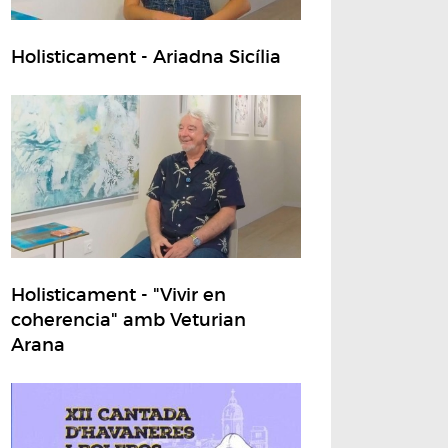
Holisticament - Ariadna Sicília
Holisticament - "Vivir en
coherencia" amb Veturian
Arana