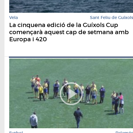
Vela
Sant Feliu de Guíxol
La cinquena edició de la Guíxols Cup
començarà aquest cap de setmana amb
Europa i 420
Futbol
Palamó