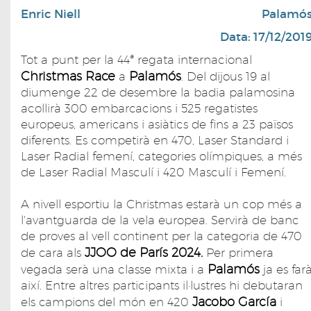
Enric Niell
Palamó
Data: 17/12/201
Tot a punt per la 44ª regata internacional
Christmas Race
Palamós
a
. Del dijous 19 al
diumenge 22 de desembre la badia palamosina
acollirà 300 embarcacions i 525 regatistes
europeus, americans i asiàtics de fins a 23 països
diferents. Es competirà en 470, Laser Standard i
Laser Radial femení, categories olímpiques, a més
de Laser Radial Masculí i 420 Masculí i Femení.
A nivell esportiu la Christmas estarà un cop més a
l'avantguarda de la vela europea. Servirà de banc
de proves al vell continent per la categoria de 470
JJOO de París 2024.
de cara als
Per primera
Palamós
vegada serà una classe mixta i a
ja es far
així. Entre altres participants il·lustres hi debutaran
Jacobo García
els campions del món en 420
i