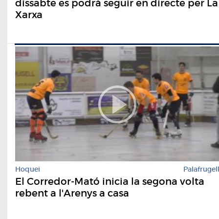
dissabte es podrà seguir en directe per La
Xarxa
Hoquei
Palafrugel
El Corredor-Mató inicia la segona volta
rebent a l'Arenys a casa