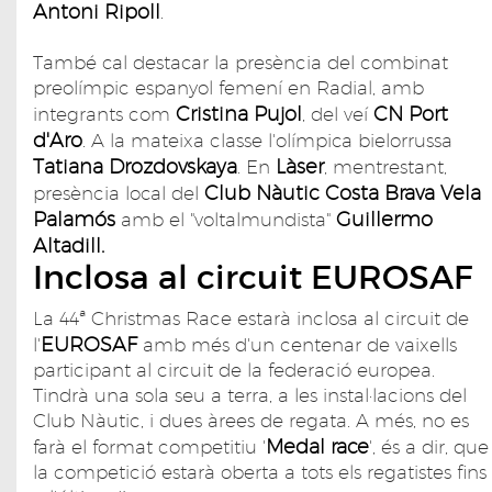
Antoni Ripoll
.
També cal destacar la presència del combinat
preolímpic espanyol femení en Radial, amb
Cristina Pujol
CN Port
integrants com
, del veí
d'Aro
. A la mateixa classe l'olímpica bielorrussa
Tatiana Drozdovskaya
Làser
. En
, mentrestant,
Club Nàutic Costa Brava Vela
presència local del
Palamós
Guillermo
amb el "voltalmundista"
Altadill.
Inclosa al circuit EUROSAF
La 44ª Christmas Race estarà inclosa al circuit de
EUROSAF
l'
amb més d'un centenar de vaixells
participant al circuit de la federació europea.
Tindrà una sola seu a terra, a les instal·lacions del
Club Nàutic, i dues àrees de regata. A més, no es
Medal race
farà el format competitiu '
', és a dir, que
la competició estarà oberta a tots els regatistes fins