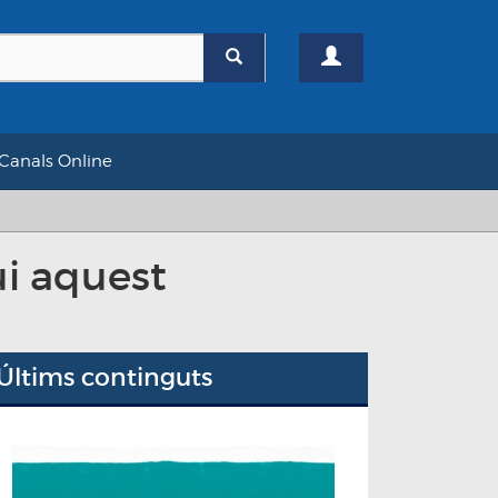
Canals Online
ui aquest
Últims continguts