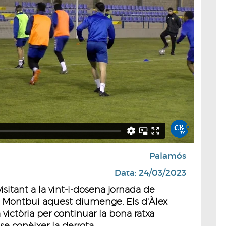
Palamós
Data: 24/03/2023
sitant a la vint-i-dosena jornada de
e Montbui aquest diumenge. Els d'Àlex
victòria per continuar la bona ratxa
e conèixer la derrota.