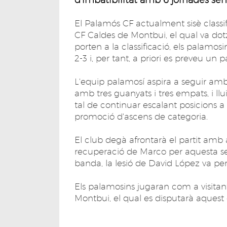
El Palamós CF actualment sisè classif
CF Caldes de Montbui, el qual va dotzè
porten a la classificació, els palamosi
2-3 i, per tant, a priori es preveu un p
L'equip palamosí aspira a seguir amb
amb tres guanyats i tres empats, i llu
tal de continuar escalant posicions a la
promoció d'ascens de categoria.
El club degà afrontarà el partit amb 
recuperació de Marco per aquesta set
banda, la lesió de David López va per 
Els palamosins jugaran com a visitant
Montbui, el qual es disputarà aquest