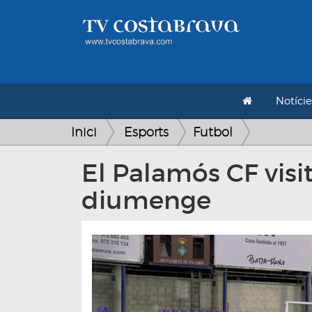
Notície
Inici
Esports
Futbol
El Palamós CF visi
diumenge