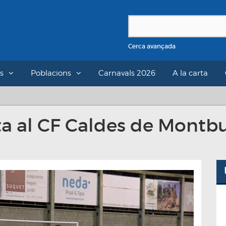
Cerca avançada
s
Poblacions
Carnavals 2026
A la carta
ta al CF Caldes de Montb