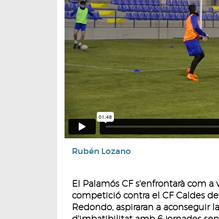
Rubén Lozano
El Palamós CF s'enfrontarà com a vi
competició contra el CF Caldes d
Redondo, aspiraran a aconseguir la 
d'imbatibilitat amb 6 jornades sens