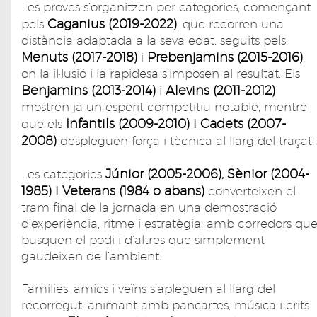
Les proves s’organitzen per categories, començant
Caganius (2019-2022)
pels
, que recorren una
distància adaptada a la seva edat, seguits pels
Menuts (2017-2018)
Prebenjamins (2015-2016)
i
,
on la il·lusió i la rapidesa s’imposen al resultat. Els
Benjamins (2013-2014)
Alevins (2011-2012)
i
mostren ja un esperit competitiu notable, mentre
Infantils (2009-2010) i Cadets (2007-
que els
2008)
despleguen força i tècnica al llarg del traçat.
Júnior (2005-2006), Sènior (2004-
Les categories
1985) i Veterans (1984 o abans)
converteixen el
tram final de la jornada en una demostració
d’experiència, ritme i estratègia, amb corredors qu
busquen el podi i d’altres que simplement
gaudeixen de l’ambient.
Famílies, amics i veïns s’apleguen al llarg del
recorregut, animant amb pancartes, música i crits