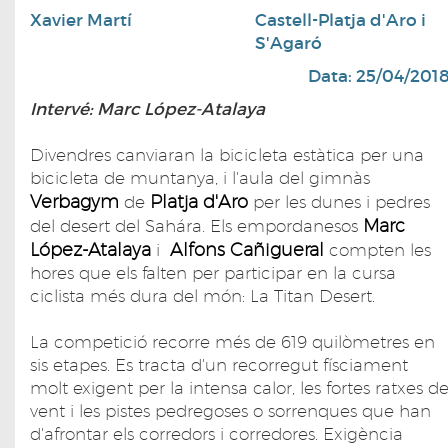
Xavier Martí
Castell-Platja d'Aro i
S'Agaró
Data: 25/04/201
Intervé: Marc López-Atalaya
Divendres canviaran la bicicleta estàtica per una
bicicleta de muntanya, i l'aula del gimnàs
Verbagym
Platja d'Aro
de
per les dunes i pedres
Marc
del desert del Sahára. Els empordanesos
López-Atalaya
Alfons Cañigueral
i
compten les
hores que els falten per participar en la cursa
ciclista més dura del món: La Titan Desert.
La competició recorre més de 619 quilòmetres en
sis etapes. Es tracta d'un recorregut físciament
molt exigent per la intensa calor, les fortes ratxes d
vent i les pistes pedregoses o sorrenques que han
d'afrontar els corredors i corredores. Exigència