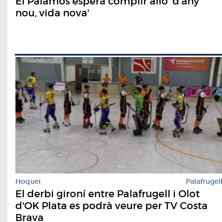
El Palamós espera complir allò 'd'any
nou, vida nova'
Hoquei
Palafrugel
El derbi gironí entre Palafrugell i Olot
d'OK Plata es podrà veure per TV Costa
Brava