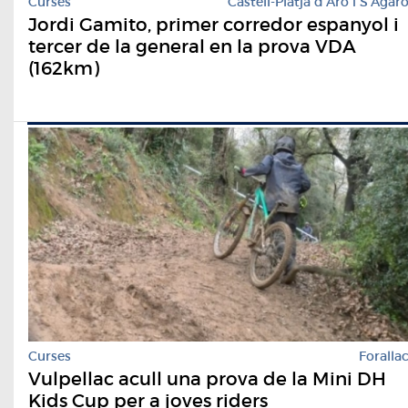
Curses
Castell-Platja d'Aro i S'Agar
Jordi Gamito, primer corredor espanyol i
tercer de la general en la prova VDA
(162km)
Curses
Foralla
Vulpellac acull una prova de la Mini DH
Kids Cup per a joves riders