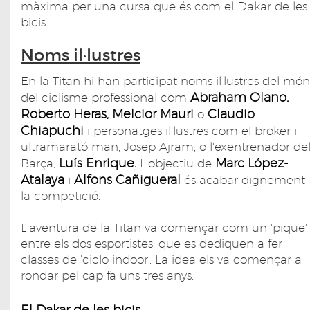
màxima per una cursa que és com el Dakar de les
bicis.
Noms il·lustres
En la Titan hi han participat noms il·lustres del món
Abraham Olano,
del ciclisme professional com
Roberto Heras, Melcior Mauri
Claudio
o
Chiapuchi
i personatges il·lustres com el broker i
ultramarató man, Josep Ajram; o l'exentrenador de
Luís Enrique.
Marc López-
Barça,
L'objectiu de
Atalaya
Alfons Cañigueral
i
és acabar dignement
la competició.
L'aventura de la Titan va començar com un 'pique'
entre els dos esportistes, que es dediquen a fer
classes de 'ciclo indoor'. La idea els va començar a
rondar pel cap fa uns tres anys.
El Dakar de les bicis