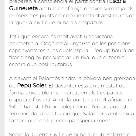
Escola
preparen a consciència el partit contra l'
Guineueta
amb la confiança d'haver sumat ja els
primers tres punts de cop i intentant abstreure's de
la 'guerra civil' que hi ha als despatxos.
Tot i que encara és molt aviat, una victòria
permetria al Degà no allunyar-se de les posicions
capdavanteres a les quals aspira. L'equip haurà de
tirar d'enginy per superar un rival que el tècnic
espera que posi l'autobús.
A davant el Palamós tindrà la pòlvora ben greixada
Pepu Soler
de
. El davanter està en un estat de
forma envejable i ha marcat en els tres partits
disputats fins ara. Amb la punteria molt afinada el
'killer' ha estat l'únic golejador de l'equip aquesta
temporada. Una situació que Salamero atribueix a
l'atzar i que no li preocupa especialment.
Sobre la 'Guerra Civil' que hi ha al club, Salamero