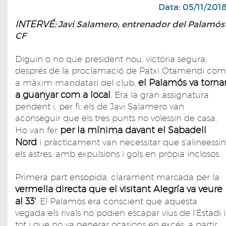
Data: 05/11/201
INTERVÉ:
Javi Salamero, entrenador del Palamós
CF
Diguin o no que president nou, victòria segura,
després de la proclamació de Patxi Otamendi com
el Palamós va torna
a màxim mandatari del club,
a guanyar com a local
. Era la gran assignatura
pendent i, per fi, els de Javi Salamero van
aconseguir que els tres punts no volessin de casa.
per la mínima davant el Sabadell
Ho van fer
Nord
i pràcticament van necessitar que s'alineessin
els astres, amb expulsions i gols en pròpia inclosos.
Primera part ensopida, clarament marcada per la
vermella directa que el visitant Alegría va veure
al 33'
. El Palamós era conscient que aquesta
vegada els rivals no podien escapar vius de l'Estadi i
tot i que no va generar ocasions en excés, a partir