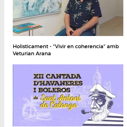
Holisticament - "Vivir en coherencia" amb
Veturian Arana