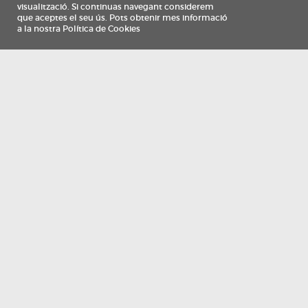
Información
Qui som
TV Costa Brava participa del programa de contractació de persones de 30 a
i més, impulsat i subvencionat pel Servei Públic d'Ocupació de Catalunya i
finançat al 100% pel Fons Social Europeu com a part de la resposta de la Un
Europea a la pàndemia de COVID-19