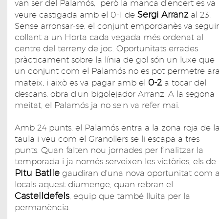
van ser del Palamós, però la manca d'encert es va
Sergi Arranz
veure castigada amb el 0-1 de
al 23'.
Sense arronsar-se, el conjunt empordanès va seguir
collant a un Horta cada vegada més ordenat al
centre del terreny de joc. Oportunitats errades
pràcticament sobre la línia de gol són un luxe que
un conjunt com el Palamós no es pot permetre ar
0-2
mateix, i això es va pagar amb el
a tocar del
descans, obra d'un bigolejador Arranz. A la segona
meitat, el Palamós ja no se'n va refer mai.
Amb 24 punts, el Palamós entra a la zona roja de l
taula i veu com el Granollers se li escapa a tres
punts. Quan falten nou jornades per finalitzar la
temporada i ja només serveixen les victòries, els de
Pitu Batlle
gaudiran d'una nova oportunitat com 
locals aquest diumenge, quan rebran el
Castelldefels
, equip que també lluita per la
permanència.