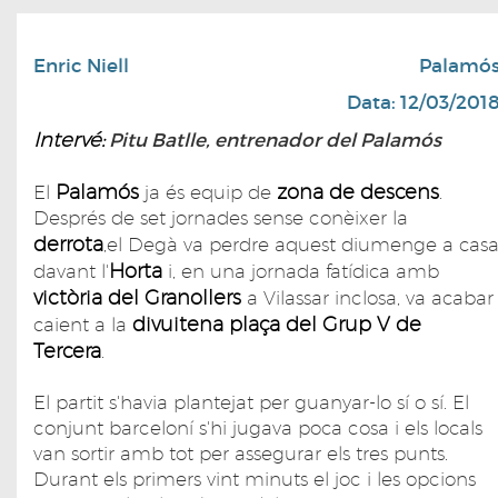
Enric Niell
Palamó
Data: 12/03/201
Intervé:
Pitu Batlle, entrenador del Palamós
Palamós
zona de descens
El
ja és equip de
.
Després de set jornades sense conèixer la
derrota
,el Degà va perdre aquest diumenge a cas
Horta
davant l'
i, en una jornada fatídica amb
victòria del Granollers
a Vilassar inclosa, va acabar
divuitena plaça del Grup V de
caient a la
Tercera
.
El partit s'havia plantejat per guanyar-lo sí o sí. El
conjunt barceloní s'hi jugava poca cosa i els locals
van sortir amb tot per assegurar els tres punts.
Durant els primers vint minuts el joc i les opcions