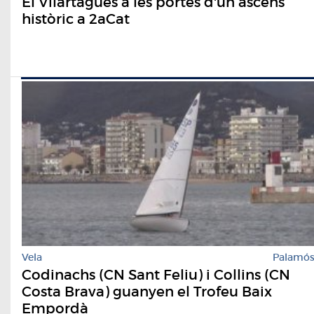
El Vilartagues a les portes d'un ascens
històric a 2aCat
Vela
Palamó
Codinachs (CN Sant Feliu) i Collins (CN
Costa Brava) guanyen el Trofeu Baix
Empordà