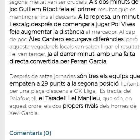
Als dos minuts de
segona meitat van ser crucials.
joc Guillem Ribot feia el primer
, resultat que es
A la represa, un minut
mantindria fins al descans.
i escaig després de començar a jugar Pol Vives
feia augmentar la distància
al marcador. Al cap
Àlex Cantero escurçava diferències
de poc
, però
aquesta vegada els locals van saber lligar el resultat
ja al darrer minut, amb una falta
i el van tancar,
directa convertida per Ferran Garcia
.
són tres els equips qu
Després de setze jornades
empaten a 29 punts a la segona posició
, lluitant
per una plaça d'ascens a OK Lliga. Es tracta del
el Taradell i el Manlleu
Palafrugell,
, que són, en
propers rivals
aquest ordre, els dos
dels homes de
Xevi Garcia.
Comentaris (0)