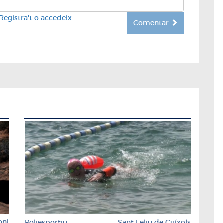
Registra't o accedeix
Comentar
oni
Poliesportiu
Sant Feliu de Guíxols