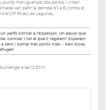
u punts. Han guanyat dos partits, i n'han
ornada van patir la derrota d'1 a 6 contra el
ent el CP Rivas Las Lagunas.
n perfil similar a l'Espanyol. Un equip que
es 'contres' i tot el que li 'regalem'. Esperem
 a zero i sumar tres punts més. - Xevi Arcas,
frugell
diumenge a les 12.30 h.