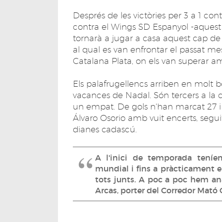
Després de les victòries per 3 a 1 cont
contra el Wings SD Espanyol -aquest 
tornarà a jugar a casa aquest cap de 
al qual es van enfrontar el passat mes
Catalana Plata, on els van superar amb
Els palafrugellencs arriben en molt b
vacances de Nadal. Són tercers a la cla
un empat. De gols n'han marcat 27 i 
Álvaro Osorio amb vuit encerts, seg
dianes cadascú.
A l'inici de temporada teníem
mundial i fins a pràcticament 
tots junts. A poc a poc hem anat
Arcas, porter del Corredor Mató 