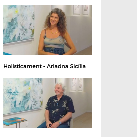
Holisticament - Ariadna Sicília