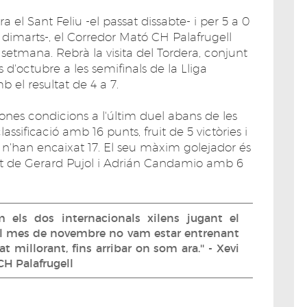
ra el Sant Feliu -el passat dissabte- i per 5 a 0
dimarts-, el Corredor Mató CH Palafrugell
setmana. Rebrà la visita del Tordera, conjunt
 d'octubre a les semifinals de la Lliga
 el resultat de 4 a 7.
ones condicions a l'últim duel abans de les
ssificació amb 16 punts, fruit de 5 victòries i
n'han encaixat 17. El seu màxim golejador és
uit de Gerard Pujol i Adrián Candamio amb 6
 els dos internacionals xilens jugant el
el mes de novembre no vam estar entrenant
 millorant, fins arribar on som ara.'' - Xevi
CH Palafrugell