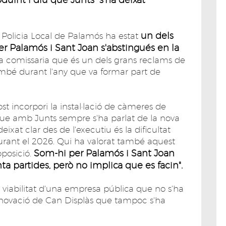
un dels
e Policia Local de Palamós ha estat
 Palamós i Sant Joan s'abstingués en la
 comissaria que és un dels grans reclams de
també durant l'any que va formar part de
 incorpori la instal·lació de càmeres de
ue amb Junts sempre s'ha parlat de la nova
eixat clar des de l'executiu és la dificultat
urant el 2026. Qui ha valorat també aquest
Som-hi per Palamós i Sant Joan
oposició.
a partides, però no implica que es facin".
 viabilitat d'una empresa pública que no s'ha
 renovació de Can Displàs que tampoc s'ha