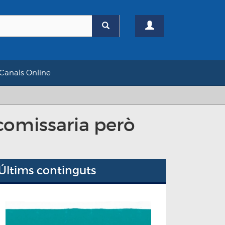
Canals Online
 comissaria però
Últims continguts