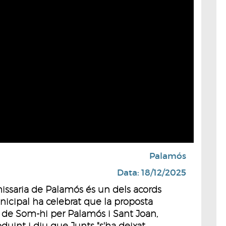
Palamós
Data: 18/12/2025
missaria de Palamós és un dels acords
unicipal ha celebrat que la proposta
s de Som-hi per Palamós i Sant Joan,
duint i diu que Junts "s'ha deixat