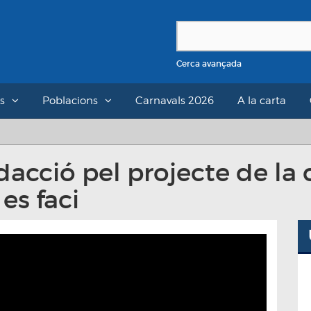
Cerca avançada
s
Poblacions
Carnavals 2026
A la carta
edacció pel projecte de la
es faci