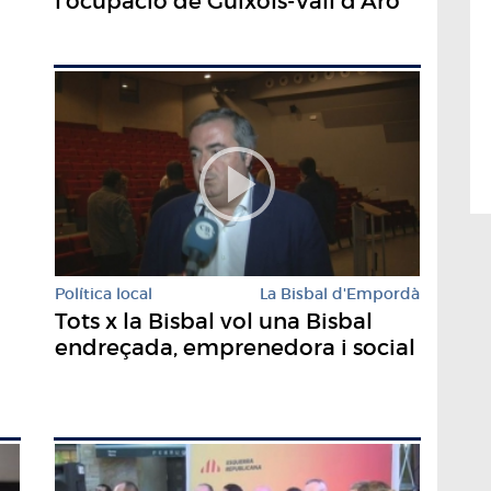
l'ocupació de Guíxols-Vall d'Aro
Política local
La Bisbal d'Empordà
Tots x la Bisbal vol una Bisbal
endreçada, emprenedora i social