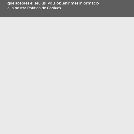
Información
Qui som
TV Costa Brava participa del programa de contractació de persones de 30 a
i més, impulsat i subvencionat pel Servei Públic d'Ocupació de Catalunya i
finançat al 100% pel Fons Social Europeu com a part de la resposta de la Un
Europea a la pàndemia de COVID-19