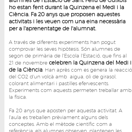
alumnes de l'Estació de Sant Feliu de Guíxols
ho estan fent durant la Quinzena el Medi i la
Ciència. Fa 20 anys que proposen aquestes
activitats i les veuen com una eina necessària
per a l'aprenentatge de l'alumnat.
A través de diferents experiments han pogut
comprovar les seves hipòtesis. Són alumnes de
segon de primària de l'Escola l'Estació, que fins al
celebren la Quinzena del Medi i
21 de novembre
de la Ciència
. Han après com es genera la reacció
del CO2 d'un volcà amb aigua, oli de girasol,
colorant alimentari i pastilles efervescents.
Experiments com aquests permeten treballar amb
la física.
Fa 20 anys que aposten per aquesta activitat. A
l'aula es treballen prèviament alguns dels
conceptes. Amb el mètode científic com a
referència, els alumnes observen, plantegen les