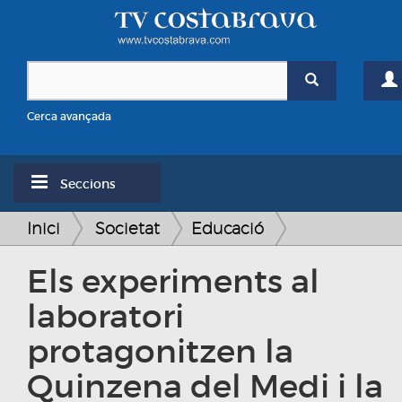
Cerca avançada
Seccions
Inici
Societat
Educació
Els experiments al
laboratori
protagonitzen la
Quinzena del Medi i la