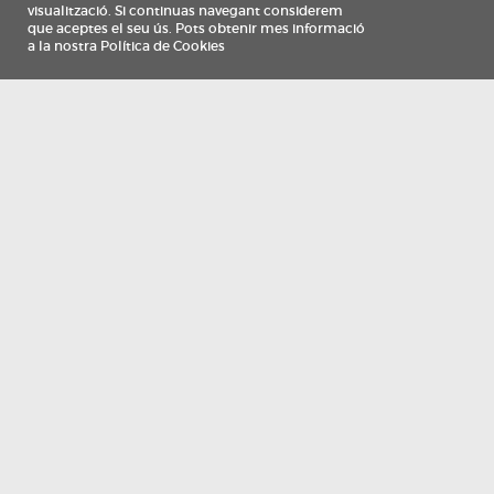
Información
Qui som
TV Costa Brava participa del programa de contractació de persones de 30 a
i més, impulsat i subvencionat pel Servei Públic d'Ocupació de Catalunya i
finançat al 100% pel Fons Social Europeu com a part de la resposta de la Un
Europea a la pàndemia de COVID-19