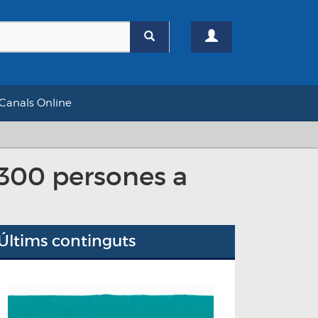
Canals Online
 300 persones a
Últims continguts