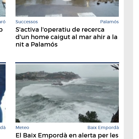
aró
Successos
Palamós
b
S'activa l'operatiu de recerca
d'un home caigut al mar ahir a la
nit a Palamós
rdà
Meteo
Baix Empordà
El Baix Empordà en alerta per les