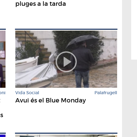
pluges a la tarda
oni
Vida Social
Palafrugell
t
Avui és el Blue Monday
s