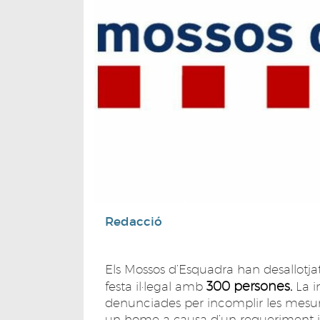
Redacció
Els Mossos d’Esquadra han desallotj
300 persones.
festa il·legal amb
La i
denunciades per incomplir les mesur
un home a causa d’un requeriment j