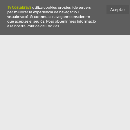
Información
Qui som
TV Costa Brava participa del programa de contractació de persones de 30 a
i més, impulsat i subvencionat pel Servei Públic d'Ocupació de Catalunya i
finançat al 100% pel Fons Social Europeu com a part de la resposta de la Un