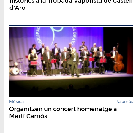
històrics a la Trobada Vaporista de Castell
d’Aro
Música
Palamó
Organitzen un concert homenatge a
Martí Camós