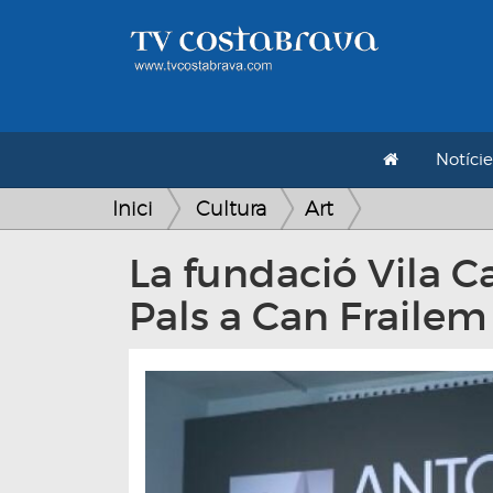
Notície
Inici
Cultura
Art
La fundació Vila 
Pals a Can Frailem