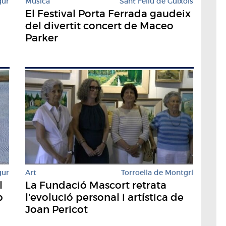
gur
Música
Sant Feliu de Guíxols
El Festival Porta Ferrada gaudeix
del divertit concert de Maceo
Parker
gur
Art
Torroella de Montgrí
l
La Fundació Mascort retrata
b
l'evolució personal i artística de
Joan Pericot