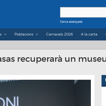
Cerca avançada
s
Poblacions
Carnavals 2026
A la carta
Casas recuperarà un museu