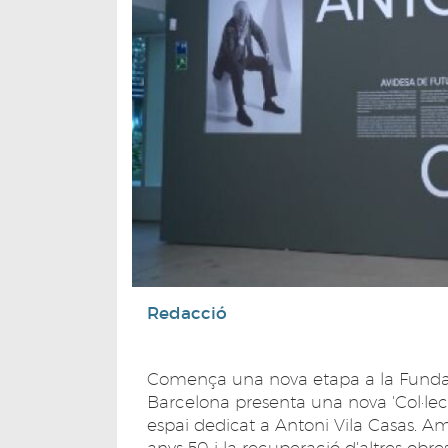
Redacció
Comença una nova etapa a la Fundac
Barcelona presenta una nova 'Col·lec
espai dedicat a Antoni Vila Casas. A
anys 50 i la recuperació d'altres obre