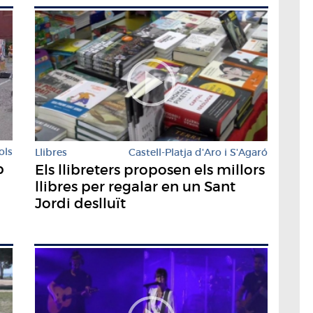
ols
Llibres
Castell-Platja d'Aro i S'Agaró
p
Els llibreters proposen els millors
llibres per regalar en un Sant
Jordi deslluït