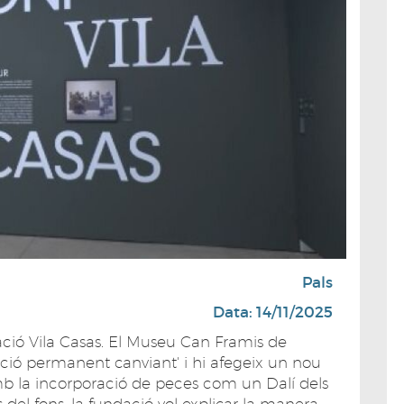
Pals
Data: 14/11/2025
ió Vila Casas. El Museu Can Framis de
ció permanent canviant' i hi afegeix un nou
mb la incorporació de peces com un Dalí dels
s del fons, la fundació vol explicar la manera