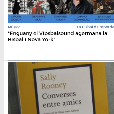
Música
La Bisbal d'Empord
"Enguany el Vipsbalsound agermana la
Bisbal i Nova York"