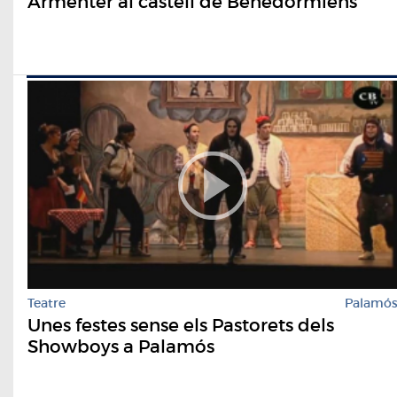
Armenter al castell de Benedormiens
Teatre
Palamó
Unes festes sense els Pastorets dels
Showboys a Palamós