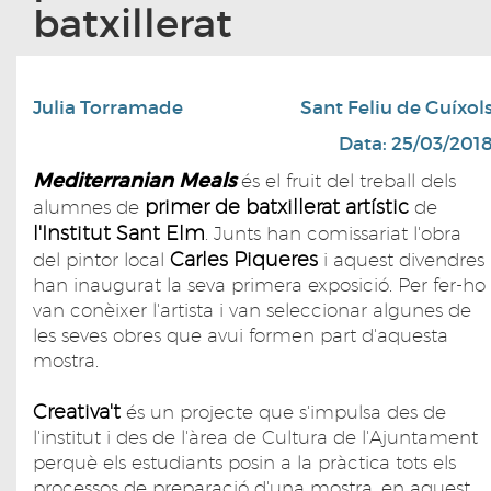
batxillerat
Julia Torramade
Sant Feliu de Guíxol
Data: 25/03/201
Mediterranian Meals
és el fruit del treball dels
primer de batxillerat artístic
alumnes de
de
l'Institut Sant Elm
. Junts han comissariat l'obra
Carles Piqueres
del pintor local
i aquest divendres
han inaugurat la seva primera exposició. Per fer-ho
van conèixer l'artista i van seleccionar algunes de
les seves obres que avui formen part d'aquesta
mostra.
Creativa't
és un projecte que s'impulsa des de
l'institut i des de l'àrea de Cultura de l'Ajuntament
perquè els estudiants posin a la pràctica tots els
processos de preparació d'una mostra, en aquest