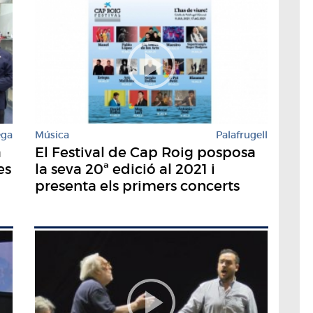
ega
Música
Palafrugell
a
El Festival de Cap Roig posposa
es
la seva 20ª edició al 2021 i
presenta els primers concerts