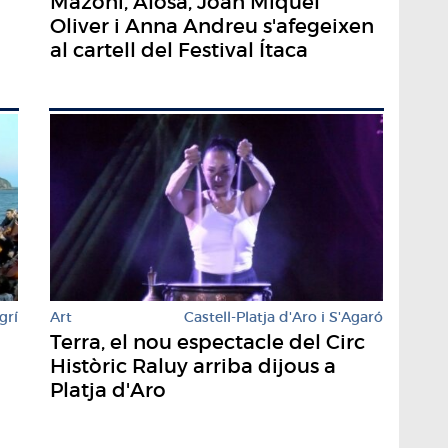
Mazoni, Alosa, Joan Miquel
Oliver i Anna Andreu s'afegeixen
al cartell del Festival Ítaca
grí
Art
Castell-Platja d'Aro i S'Agaró
Terra, el nou espectacle del Circ
n
Històric Raluy arriba dijous a
Platja d'Aro