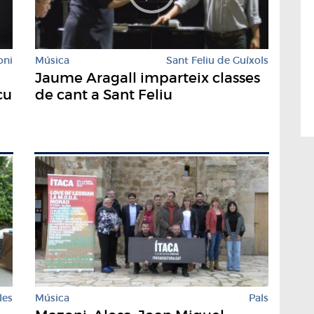
oni
Música
Sant Feliu de Guíxols
Jaume Aragall imparteix classes
cu
de cant a Sant Feliu
les
Música
Pals