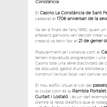
Constància
Casino La Constància de Sant Fe
El
170è aniversari de la sev
celebrat el
Va ser a finals de l'any 1850, quan un
artesans ganxons van decidir crear un
21 de gener de
creació va tenir lloc el
Ca
Popularment se'l coneixia com el
tenien inquietuds progressistes i un
Casino tota una sèrie d'activitats de ca
de discussió, gestió d'una biblioteca i
construir l'actual local, van canviar so
passei
El nou edifici, situat al cor del
Rambla Portalet
la ciutat com és la
Guitart i Lostaló
, i és un bell exemp
d'entre la resta d'edificis que el rodeg