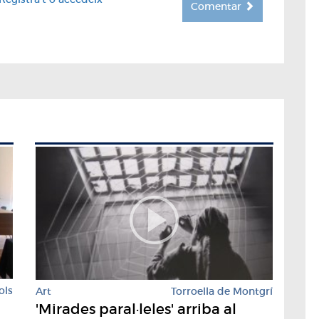
Comentar
ols
Art
Torroella de Montgrí
'Mirades paral·leles' arriba al