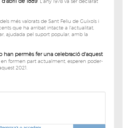
1 d'abril de 1889
. L'any 1978 va ser declarat
dels més valorats de Sant Feliu de Guíxols i
t-cents que ha arribat intacte a l'actualitat,
ar, ajudada pel suport popular, amb la
no han permès fer una celebració d'aquest
e en formen part actualment, esperen poder-
aquest 2021.
Registra't o accedeix