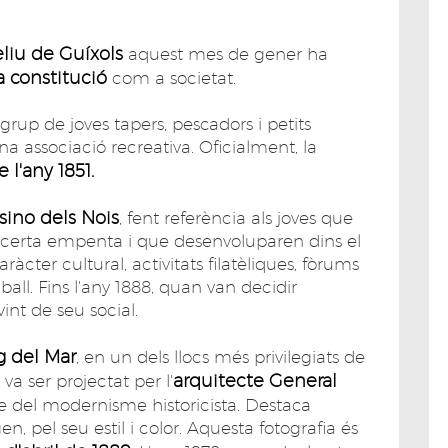
liu de Guíxols
aquest mes de gener ha
a constitució
com a societat.
 grup de joves tapers, pescadors i petits
a associació recreativa. Oficialment, la
 l'any 1851.
sino dels Nois
, fent referència als joves que
a certa empenta i que desenvoluparen dins el
ràcter cultural, activitats filatèliques, fòrums
 ball. Fins l'any 1888, quan van decidir
vint de seu social.
g del Mar
, en un dels llocs més privilegiats de
arquitecte General
, va ser projectat per l'
le del modernisme historicista. Destaca
en, pel seu estil i color. Aquesta fotografia és