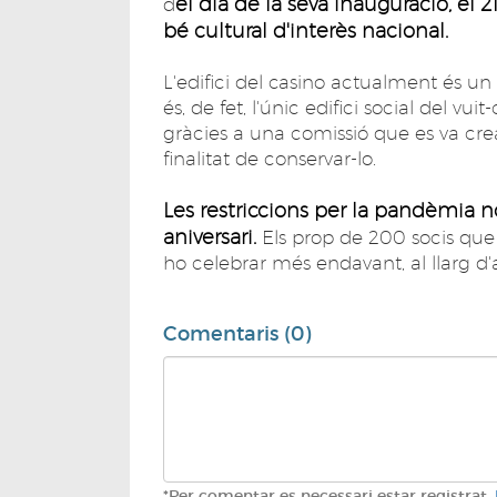
el dia de la seva inauguració, el 2
d
bé cultural d'interès nacional.
L'edifici del casino actualment és un 
és, de fet, l'únic edifici social del vui
gràcies a una comissió que es va cre
finalitat de conservar-lo.
Les restriccions per la pandèmia 
aniversari.
Els prop de 200 socis qu
ho celebrar més endavant, al llarg d'
Comentaris (0)
*Per comentar es necessari estar registrat.