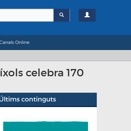
Canals Online
íxols celebra 170
Últims continguts