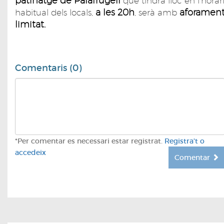
patinatge de Palafrugell
que tindrà lloc en l'horar
a les 20h
aforamen
habitual dels locals,
, serà amb
limitat.
Comentaris (0)
*Per comentar es necessari estar registrat.
Registra't o
accedeix
Comentar