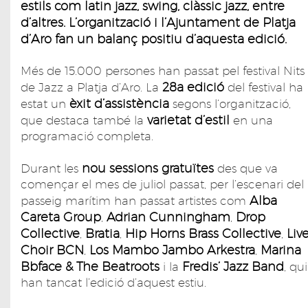
estils com latin jazz, swing, clàssic jazz, entre
d’altres. L’organització i l’Ajuntament de Platja
d’Aro fan un balanç positiu d’aquesta edició.
Més de 15.000 persones han passat pel festival Nits
28a edició
de Jazz a Platja d’Aro. La
del festival ha
èxit d’assistència
estat un
segons l’organització,
varietat d’estil
que destaca també la
en una
programació completa.
nou sessions gratuïtes
Durant les
des que va
començar el mes de juliol passat, per l’escenari del
Alba
passeig marítim han passat artistes com
Careta Group
Adrian Cunningham
Drop
,
,
Collective
Bratia
Hip Horns Brass Collective
Liv
,
,
,
Choir BCN
Los Mambo Jambo Arkestra
Marina
,
,
Bbface & The Beatroots
Fredis’ Jazz Band
i la
, qui
han tancat l’edició d’aquest estiu.