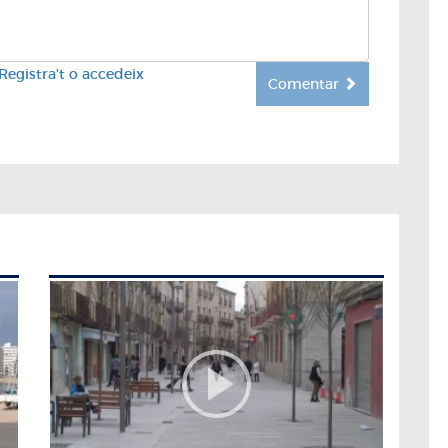
Registra't o accedeix
Comentar