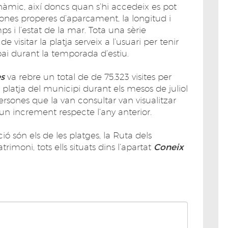
nàmic, així doncs quan s’hi accedeix es pot
s zones properes d’aparcament, la longitud i
s i l’estat de la mar. Tota una sèrie
visitar la platja serveix a l’usuari per tenir
spai durant la temporada d’estiu.
es
va rebre un total de de 75.323 visites per
 platja del municipi durant els mesos de juliol
 persones que la van consultar van visualitzar
un increment respecte l’any anterior.
ció són els de les platges, la Ruta dels
trimoni, tots ells situats dins l’apartat
Coneix