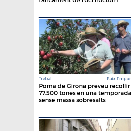
tancament de l'oci nocturn
Treball
Baix Empo
Poma de Girona preveu recollir
77.500 tones en una temporad
sense massa sobresalts