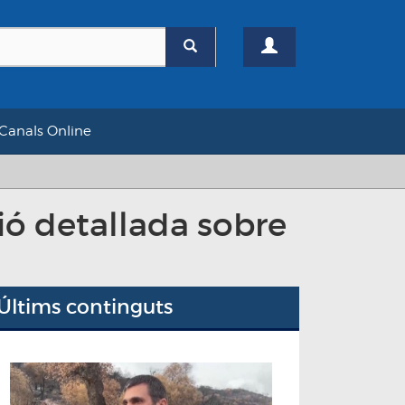
Canals Online
ció detallada sobre
Últims continguts