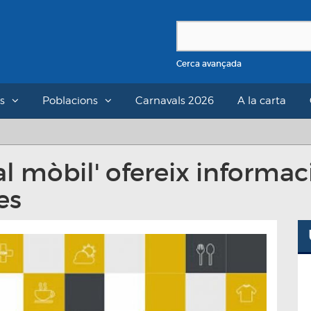
Cerca avançada
s
Poblacions
Carnavals 2026
A la carta
al mòbil' ofereix informa
es