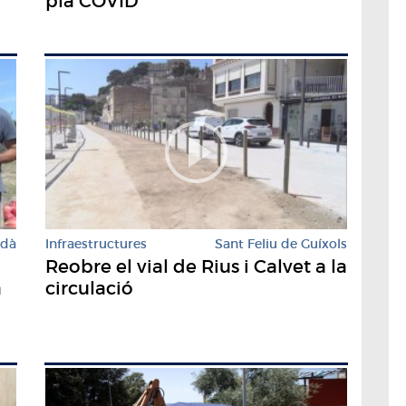
pla COVID
rdà
Infraestructures
Sant Feliu de Guíxols
Reobre el vial de Rius i Calvet a la
a
circulació