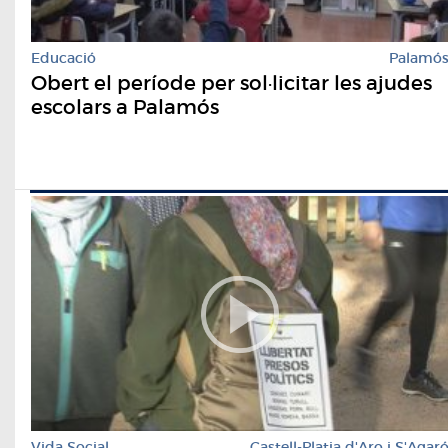
Educació
Palamó
Obert el període per sol·licitar les ajudes
escolars a Palamós
Vida Social
Castell-Platja d'Aro i S'Agar