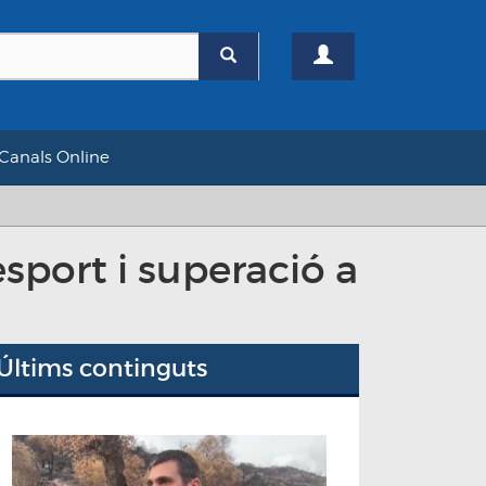
Canals Online
esport i superació a
Últims continguts