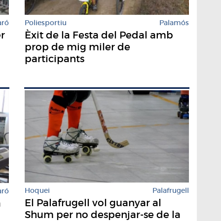
aró
Poliesportiu
Palamós
er
Èxit de la Festa del Pedal amb
prop de mig miler de
participants
Hoquei
Palafrugell
aró
El Palafrugell vol guanyar al
a
Shum per no despenjar-se de la