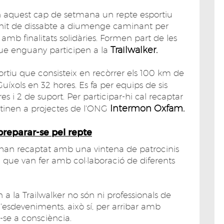
ren aquest cap de setmana un repte esportiu
 nit de dissabte a diumenge caminant per
amb finalitats solidàries. Formen part de les
Trailwalker.
ue enguany participen a la
ortiu que consisteix en recòrrer els 100 km de
uíxols en 32 hores. Es fa per equips de sis
s i 2 de suport. Per participar-hi cal recaptar
Intermon Oxfam.
tinen a projectes de l'ONG
preparar-se pel repte
ls han recaptat amb una vintena de patrocinis
a que van fer amb col·laboració de diferents
 a la Trailwalker no són ni professionals de
d'esdeveniments, això sí, per arribar amb
r-se a consciència.