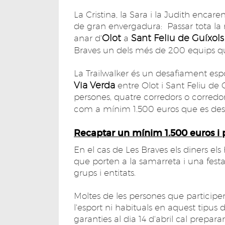
La Cristina, la Sara i la Judith enca
de gran envergadura: Passar tota la
Olot
Sant Feliu de Guíxols
anar d'
a
Braves un dels més de 200 equips q
La Trailwalker és un desafiament esp
Via Verda
entre Olot i Sant Feliu de G
persones, quatre corredors o corredore
com a mínim 1.500 euros que es des
Recaptar un mínim 1.500 euros i 
En el cas de Les Braves els diners e
que porten a la samarreta i una fest
grups i entitats.
Moltes de les persones que participen
l'esport ni habituals en aquest tipus 
garanties al dia 14 d'abril cal prepara