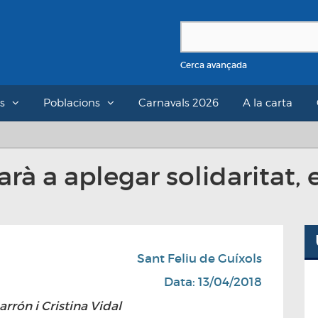
Cerca avançada
s
Poblacions
Carnavals 2026
A la carta
arà a aplegar solidaritat, 
Sant Feliu de Guíxols
Data: 13/04/2018
rrón i Cristina Vidal