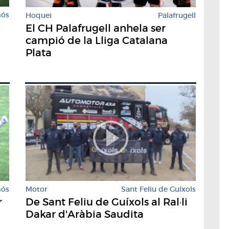
mós
Hoquei
Palafrugell
e
El CH Palafrugell anhela ser
campió de la Lliga Catalana
Plata
mós
Motor
Sant Feliu de Guíxols
r
De Sant Feliu de Guíxols al Ral·li
Dakar d'Aràbia Saudita