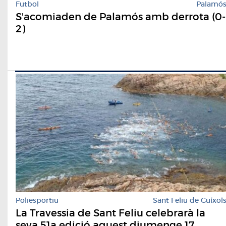
Futbol
Palamó
S'acomiaden de Palamós amb derrota (0-
2)
Poliesportiu
Sant Feliu de Guíxol
La Travessia de Sant Feliu celebrarà la
seva 51a edició aquest diumenge 17