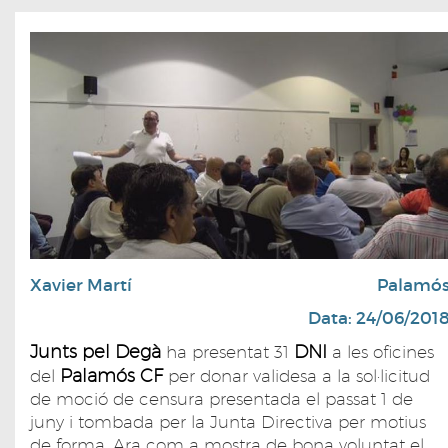
Xavier Martí
Palamó
Data: 24/06/201
Junts pel Degà
DNI
ha presentat 31
a les oficines
Palamós CF
del
per donar validesa a la sol·licitud
de moció de censura presentada el passat 1 de
juny i tombada per la Junta Directiva per motius
de forma. Ara com a mostra de bona voluntat el