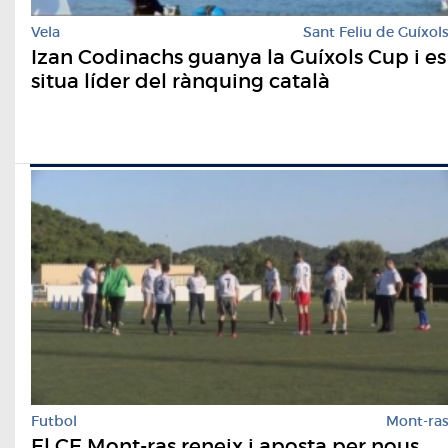
Vela
Sant Feliu de Guíxol
Izan Codinachs guanya la Guíxols Cup i es
situa líder del rànquing català
Futbol
Mont-ra
El CE Mont-ras reneix i aposta per nous