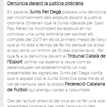
Denúncia davant la justícia ordinària
Junts Pel Degà
En paral·lel
prepara una denúncia
per incompliment dels estatuts davant la justícia
ordinària. Entenen que la Junta liderada per Joan
Pau Pérez ha incomplert els estatuts en no
convocar una junta ordinària per aprovar els
comptes del 2017 en els sis primers mesos de l'any 
que ja no està a temps de fer-ho perquè cal avisar
el soci amb un mínim de 15 dies d'antel·lació. Pel
Tribunal Català de
que fa a la denúncia davant el
l'Esport
, primer cal esperar a veure com es
desenvolupen els esdeveniments un cop
presentades les signatures. Junts pel Degà confia
que si aquest cop la Junta Directiva posa traves al
Federació Catalana
vot de censura, serà la pròpia
de Futbol
qui prengui cartes a l'assumpte.
Des de l'actual direcció del club es vol fer una sola
assemblea ordinària per votar l'aprovació dels