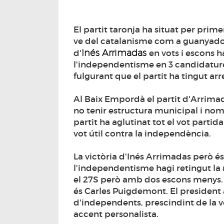
El partit taronja ha situat per prim
ve del catalanisme com a guanyador
Inés Arrimadas
d'
en vots i escons h
l'independentisme en 3 candidatures
fulgurant que el partit ha tingut arr
Al Baix Empordà el partit d'Arrima
no tenir estructura municipal i nomé
partit ha aglutinat tot el vot partida
vot útil contra la independència.
La victòria d'Inés Arrimadas però 
l'independentisme hagi retingut la
el 27S però amb dos escons menys. I
és Carles Puigdemont. El president a 
d'independents, prescindint de la v
accent personalista.