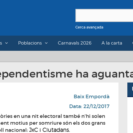
Cerca avançada
s
Poblacions
Carnavals 2026
A la carta
dependentisme ha aguanta
Baix Empordà
Data: 22/12/2017
tòries en una nit electoral també n'hi solen
ment motius per somriure són els dos grans
: JxC
Ciutadans.
ell nacional
i