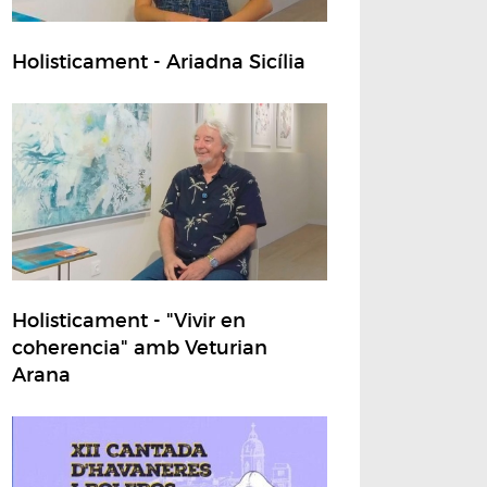
Holisticament - Ariadna Sicília
Holisticament - "Vivir en
coherencia" amb Veturian
Arana