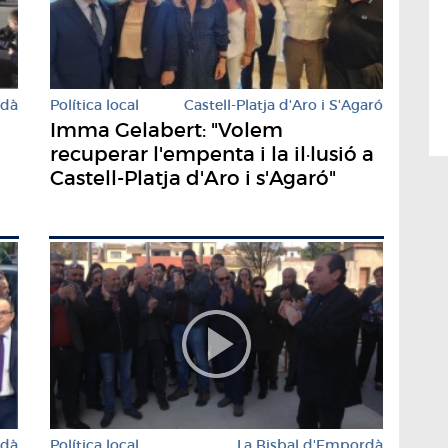
rdà
Política local
Castell-Platja d'Aro i S'Agaró
Imma Gelabert: "Volem
recuperar l'empenta i la il·lusió a
Castell-Platja d'Aro i s'Agaró"
rdà
Política local
La Bisbal d'Empordà