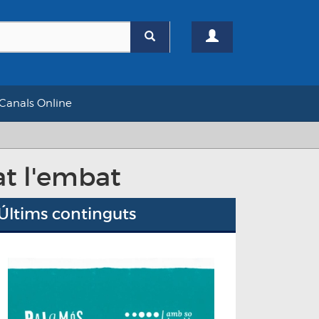
Canals Online
t l'embat
Últims continguts