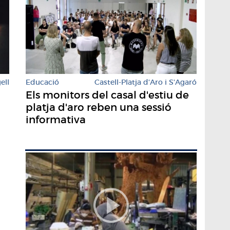
Educació
Castell-Platja d'Aro i S'Agaró
ell
Els monitors del casal d'estiu de
platja d'aro reben una sessió
informativa