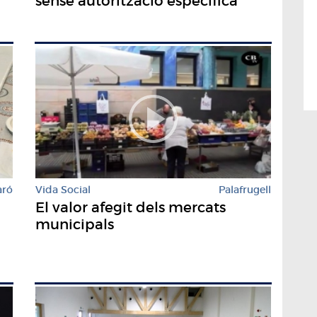
sense autorització específica
aró
Vida Social
Palafrugell
El valor afegit dels mercats
municipals