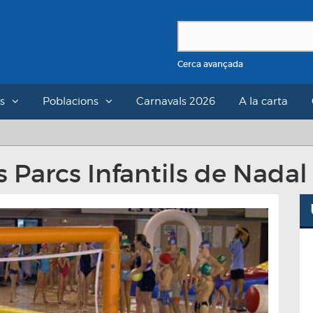
Cerca avançada
s
Poblacions
Carnavals 2026
A la carta
s Parcs Infantils de Nadal