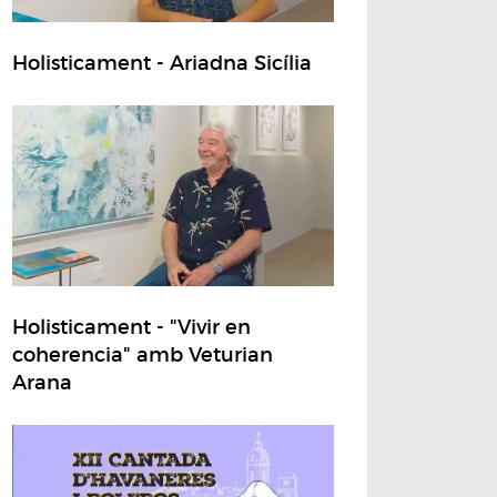
Holisticament - Ariadna Sicília
Holisticament - "Vivir en
coherencia" amb Veturian
Arana