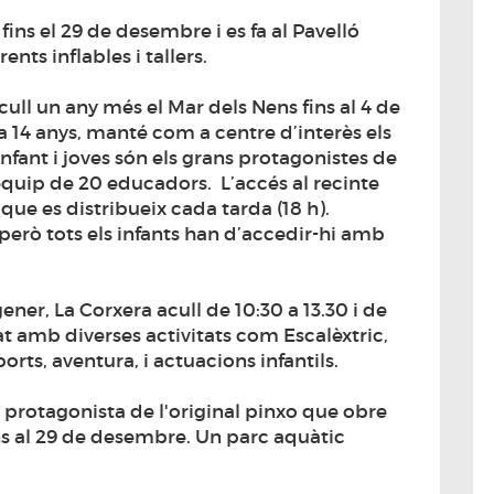
fins el 29 de desembre i es fa al Pavelló
nts inflables i tallers.
cull un any més el Mar dels Nens fins al 4 de
 a 14 anys, manté com a centre d’interès els
nfant i joves són els grans protagonistes de
equip de 20 educadors. L’accés al recinte
ue es distribueix cada tarda (18 h).
 però tots els infants han d’accedir-hi amb
gener, La Corxera acull de 10:30 a 13.30 i de
at amb diverses activitats com Escalèxtric,
sports, aventura, i actuacions infantils.
la protagonista de l'original pinxo que obre
fins al 29 de desembre. Un parc aquàtic