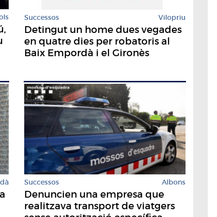
ols
Successos
Vilopriu
ú,
Detingut un home dues vegades
u
en quatre dies per robatoris al
Baix Empordà i el Gironès
rdà
Successos
Albons
la
Denuncien una empresa que
realitzava transport de viatgers