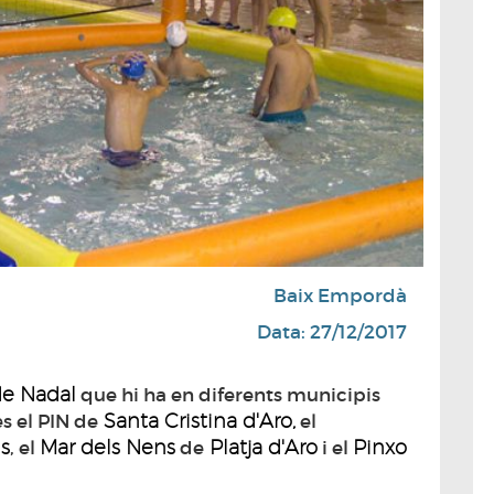
Baix Empordà
Data: 27/12/2017
 de Nadal
que hi ha en diferents municipis
Santa Cristina d'Aro,
s el PIN de
el
ls
Mar dels Nens
Platja d'Aro
Pinxo
, el
de
i el