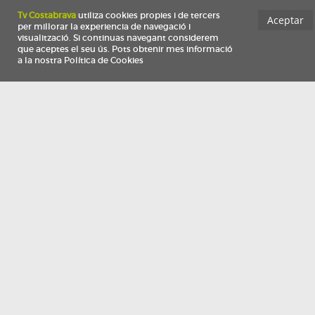
Información
Qui som
TV Costa Brava participa del programa de contractació de persones de 30 a
i més, impulsat i subvencionat pel Servei Públic d'Ocupació de Catalunya i
finançat al 100% pel Fons Social Europeu com a part de la resposta de la Un