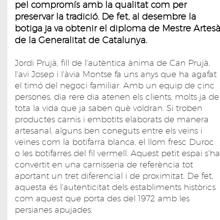
pel compromís amb la qualitat com per
preservar la tradició. De fet, al desembre la
botiga ja va obtenir el diploma de Mestre Artes
de la Generalitat de Catalunya.
Jordi Prujà, fill de l'autèntica ànima de Can Prujà,
l'avi Josep i l'àvia Montse fa uns anys que ha agafat
el timó del negoci familiar. Amb un equip de cinc
persones, dia rere dia atenen els clients, molts ja de
tota la vida que ja saben què voldran. Si troben
productes carnis i embotits elaborats de manera
artesanal, alguns ben coneguts entre els veïns i
veïnes com la botifarra blanca, el llom fresc Duroc
o les botifarres del fil vermell. Aquest petit espai s'ha
convertit en una carnisseria de referència tot
aportant un tret diferencial i de proximitat. De fet,
aquesta és l'autenticitat dels establiments històrics
com aquest que porta des del 1972 amb les
persianes apujades.