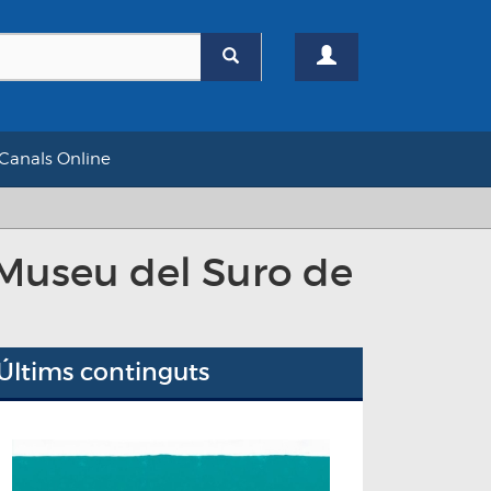
Canals Online
 Museu del Suro de
Últims continguts