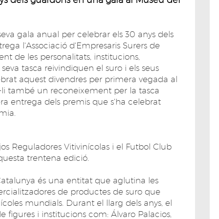
 seva gala anual per celebrar els 30 anys dels
trega l'Associació d'Empresaris Surers de
de les personalitats, institucions,
 seva tasca reivindiquen el suro i els seus
elebrat aquest divendres per primera vegada al
-li també un reconeixement per la tasca
ra entrega dels premis que s'ha celebrat
mia.
s Reguladores Vitivinícolas i el Futbol Club
questa trentena edició.
atalunya és una entitat que aglutina les
ercialitzadores de productes de suro que
ícoles mundials. Durant el llarg dels anys, el
 figures i institucions com: Álvaro Palacios,