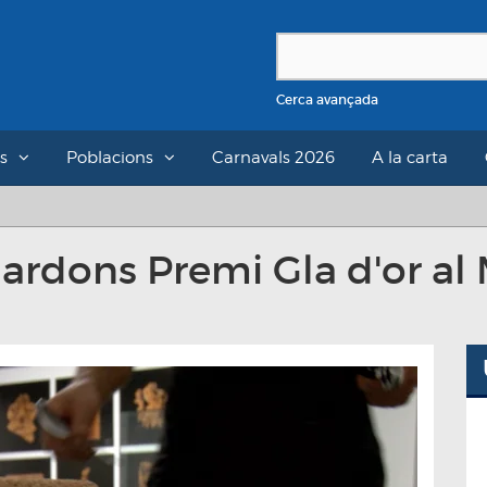
Cerca avançada
s
Poblacions
Carnavals 2026
A la carta
uardons Premi Gla d'or al