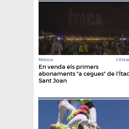
Música
L'Estar
En venda els primers
abonaments "a cegues" de l'Íta
Sant Joan