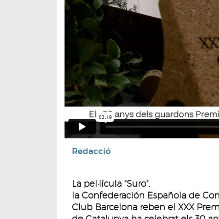
Redacció
La pel·lícula "Suro",
la Confederación Española de Conse
Club Barcelona reben el XXX Premi 
de Catalunya ha celebrat els 30 a