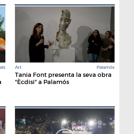
als
Art
Palamós
Tania Font presenta la seva obra
a
"Ècdisi" a Palamós