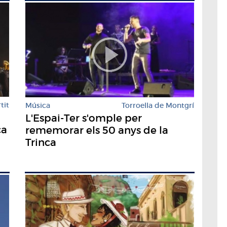
tit
Música
Torroella de Montgrí
L'Espai-Ter s'omple per
ca
rememorar els 50 anys de la
Trinca