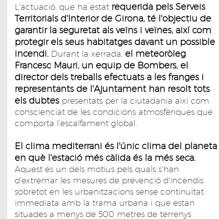
requerida pels Serveis
L'actuació, que ha estat
Territorials d'Interior de Girona, té l'objectiu de
garantir la seguretat als veïns i veïnes, així com
protegir els seus habitatges davant un possible
incendi.
el meteoròleg
Durant la xerrada,
Francesc Mauri, un equip de Bombers, el
director dels treballs efectuats a les franges i
representants de l'Ajuntament han resolt tots
els dubtes
presentats per la ciutadania així com
conscienciat de les condicions atmosfèriques que
comporta l'escalfament global.
El clima mediterrani és l'únic clima del planeta
en què l'estació més càlida és la més seca.
Aquest és un dels motius pels quals s'han
d'extremar les mesures de prevenció d'incendis
sobretot en les urbanitzacions sense continuïtat
immediata amb la trama urbana i que estan
situades a menys de 500 metres de terrenys