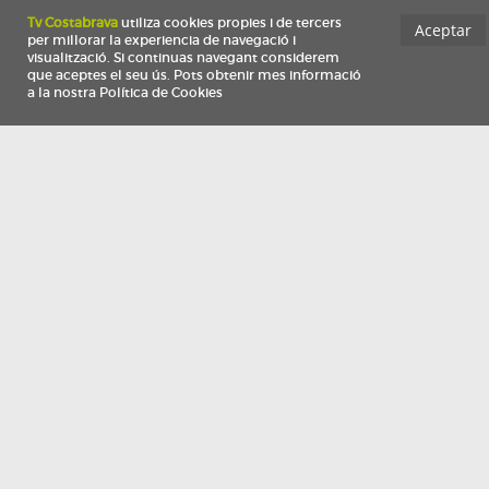
Información
Qui som
TV Costa Brava participa del programa de contractació de persones de 30 a
i més, impulsat i subvencionat pel Servei Públic d'Ocupació de Catalunya i
finançat al 100% pel Fons Social Europeu com a part de la resposta de la Un