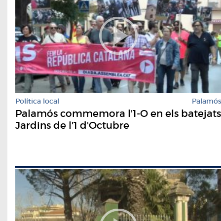
Política local
Palamó
Palamós commemora l'1-O en els batejats
Jardins de l'1 d'Octubre