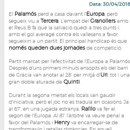
Data: 30/04/201
Palamós
Europa
El
perd a casa davant l'
, però
Tercera
Granollers
segueix viu a
. L'empat del
amb
el Reus B fa que la salvació quedi a tres punts i,
amb el gol average contra els vallesans a favor,
segueixin a un partit. El principal handicap és que
només queden dues jornades
de competició.
Partit marcat per l'efectivitat de l'Europa a Palamós
Després d'uns primers minuts ensopits els del barri
Uri
de Gràcia van anotar al 28' per mitjà d'
, tot i una
Quinti
gran doble aturada de
.
Durant la segona meitat els locals van gaudir
d'iniciativa, però el joc no es traduïa en ocasions. Ja
Raíllo
al 67', en una jugada estranya,
va fer el
segon de l'Europa. Al 81' l'àrbitre va veure penal a
Henry
favor del Palamós i
va encarregar-se de
transformar-lo i retallar distàncies. En aquell