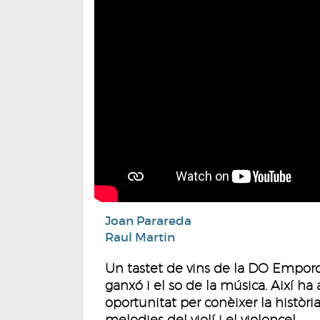
Joan Parareda
Raul Martin
Un tastet de vins de la DO Empor
ganxó i el so de la música. Així ha
oportunitat per conèixer la història
melodies del violí i el violoncel.