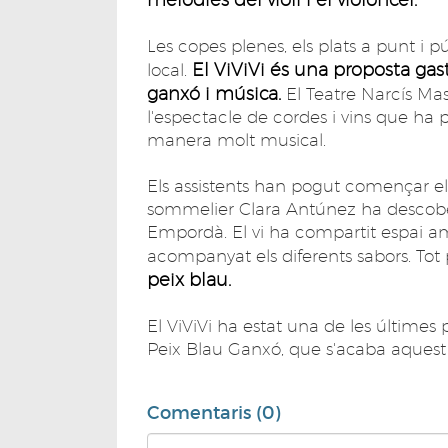
Les copes plenes, els plats a punt i
El ViViVi és una proposta ga
local.
ganxó i música.
El Teatre Narcís Mas
l'espectacle de cordes i vins que ha
manera molt musical.
Els assistents han pogut començar el ta
sommelier Clara Antúnez ha descobert
Empordà. El vi ha compartit espai am
acompanyat els diferents sabors. Tot 
peix blau.
El ViViVi ha estat una de les últime
Peix Blau Ganxó, que s'acaba aques
Comentaris (0)