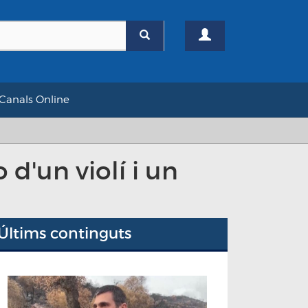
Canals Online
 d'un violí i un
Últims continguts