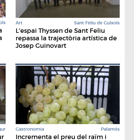
ols
Art
Sant Feliu de Guíxols
a
L'espai Thyssen de Sant Feliu
a
repassa la trajectòria artística de
Josep Guinovart
gur
Gastronomia
Palamós
ur
Incrementa el preu del raïm i