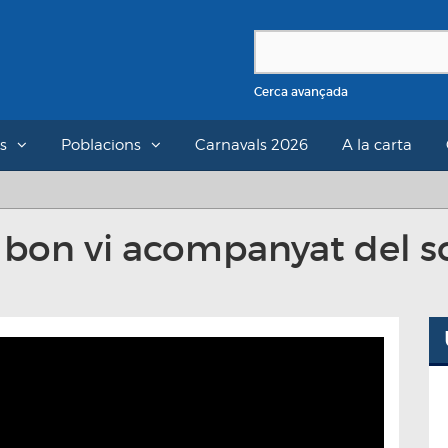
Cerca avançada
s
Poblacions
Carnavals 2026
A la carta
e bon vi acompanyat del so