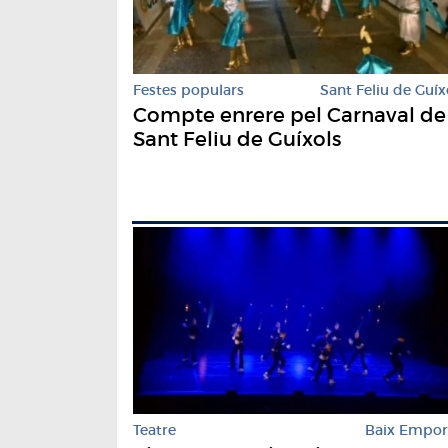
Festes populars
Sant Feliu de Guíx
Compte enrere pel Carnaval de
Sant Feliu de Guíxols
Teatre
Baix Empo