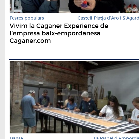
Festes populars
Castell-Platja d'Aro i S'Agar
Vivim la Caganer Experience de
l’empresa baix-empordanesa
Caganer.com
Dansa
La Bisbal d'Empord