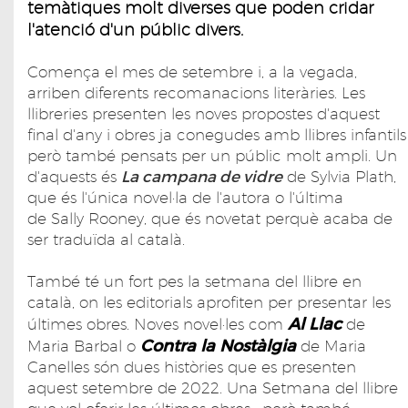
temàtiques molt diverses que poden cridar
l'atenció d'un públic divers.
Comença el mes de setembre i, a la vegada,
arriben diferents recomanacions literàries. Les
llibreries presenten les noves propostes d'aquest
final d'any i obres ja conegudes amb llibres infantils
però també pensats per un públic molt ampli. Un
d'aquests és
La campana de vidre
de Sylvia Plath,
que és l'única novel·la de l'autora o l'última
de Sally Rooney, que és novetat perquè acaba de
ser traduïda al català.
També té un fort pes la setmana del llibre en
català, on les editorials aprofiten per presentar les
Al Llac
últimes obres. Noves novel·les com
de
Contra la Nostàlgia
Maria Barbal o
de Maria
Canelles són dues històries que es presenten
aquest setembre de 2022. Una Setmana del llibre