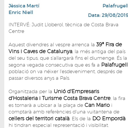
Jèssica Martí
Palafrugel
Enric Niell
Data: 29/08/201
INTERVÉ: Judit Lloberol, tècnica de Costa Brava
Centre
39ª Fira de
Aquest divendres al vespre arrenca la
Vins i Caves de Catalunya
, la més antiga del país
del seu tipus, que s'allargarà fins el diumenge. És la
Palafrugell
segona vegada consecutiva que es fa a
població on va néixer l'esdeveniment, després de
passar diversos anys a Pals.
Unió d'Empresaris
Organitzada per la
d'Hostaleria i Turisme Costa Brava Centre
, la fira
Can Mario
es tornarà a ubicar a la plaça de
i
comptarà amb referències d'una vuitantena de
cellers del territori català
DO Empordà
. Els de la
hi tindran especial representació i visibilitat.