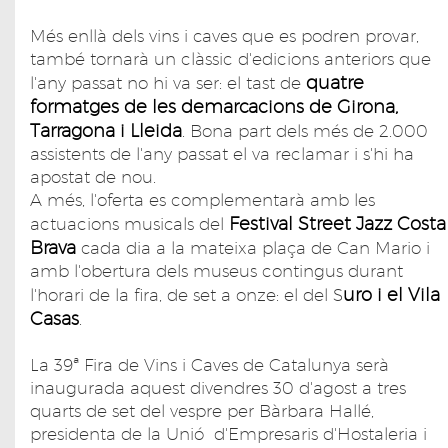
Més enllà dels vins i caves que es podren provar,
també tornarà un clàssic d'edicions anteriors que
quatre
l'any passat no hi va ser: el tast de
formatges de les demarcacions de Girona,
Tarragona i Lleida
. Bona part dels més de 2.000
assistents de l'any passat el va reclamar i s'hi ha
apostat de nou.
A més, l'oferta es complementarà amb les
Festival Street Jazz Costa
actuacions musicals del
Brava
cada dia a la mateixa plaça de Can Mario i
amb l'obertura dels museus contingus durant
uro i el Vila
l'horari de la fira, de set a onze: el del S
Casas
.
La 39ª Fira de Vins i Caves de Catalunya serà
inaugurada aquest divendres 30 d'agost a tres
quarts de set del vespre per Bàrbara Hallé,
presidenta de la Unió d'Empresaris d'Hostaleria i