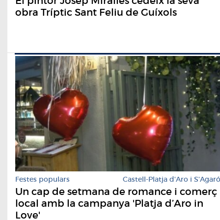
El pintor Josep Miralles cedeix la seva
obra Tríptic Sant Feliu de Guíxols
Festes populars
Castell-Platja d'Aro i S'Agar
Un cap de setmana de romance i comerç
local amb la campanya 'Platja d’Aro in
Love'