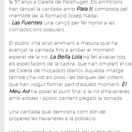
fa 57 anys a Calella de Palafrugell. Els amfitrions
Para ti
han tancat la cantada amb
, composta pel
membre de la formació Josep Nadal,
Las Fuentes
i
, una cançó per fer honor a les
composicions populars.
El públic s'ha anat animant a mesura que ha
avançat la cantada fins a arribar al moment
La Bella Lola
esperat de la nit.
ha fet aixecar tots
els espectadors de la cadira, que han omplert el ce
de Calella de mocadors blancs. Aquesta imatge
també s'ha vist als pisos i les barques del voltant,
El
que han volgut formar part d'aquest moment.
Meu Avi
ha posat el punt final a la nit d'havaneres
amb artistes i públic cantant plegats la tornada.
Una cantada que demostra com són de
properes les havaneres a la població
Unes havaneres que, a banda del públic de les