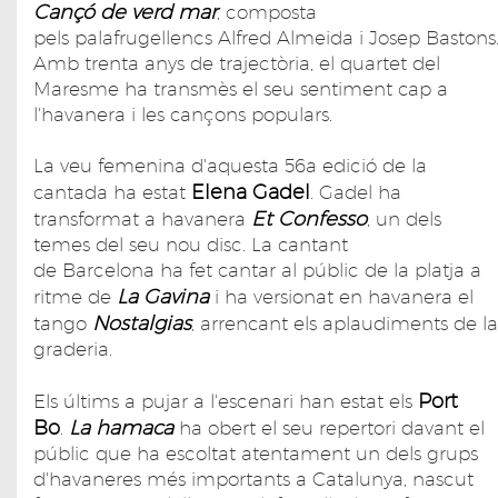
Cançó de verd mar
, composta
pels palafrugellencs Alfred Almeida i Josep Bastons
Amb trenta anys de trajectòria, el quartet del
Maresme ha transmès el seu sentiment cap a
l'havanera i les cançons populars.
La veu femenina d'aquesta 56a edició de la
Elena Gadel
cantada ha estat
. Gadel ha
Et Confesso
transformat a havanera
, un dels
temes del seu nou disc. La cantant
de Barcelona ha fet cantar al públic de la platja a
La Gavina
ritme de
i ha versionat en havanera el
Nostalgias
tango
, arrencant els aplaudiments de la
graderia.
Port
Els últims a pujar a l'escenari han estat els
Bo
La hamaca
.
ha obert el seu repertori davant el
públic que ha escoltat atentament un dels grups
d'havaneres més importants a Catalunya, nascut