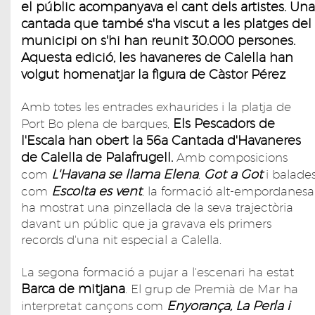
el públic acompanyava el cant dels artistes. Una
cantada que també s'ha viscut a les platges del
municipi on s'hi han reunit 30.000 persones.
Aquesta edició, les havaneres de Calella han
volgut homenatjar la figura de Càstor Pérez
Amb totes les entrades exhaurides i la platja de
Els Pescadors de
Port Bo plena de barques,
l'Escala han obert la 56a Cantada d'Havaneres
de Calella de Palafrugell.
Amb composicions
L'Havana se llama Elena
Got a Got
com
,
i balade
Escolta es vent
com
, la formació alt-empordanesa
ha mostrat una pinzellada de la seva trajectòria
davant un públic que ja gravava els primers
records d'una nit especial a Calella.
La segona formació a pujar a l'escenari ha estat
Barca de mitjana
. El grup de Premià de Mar ha
Enyorança, La Perla i
interpretat cançons com