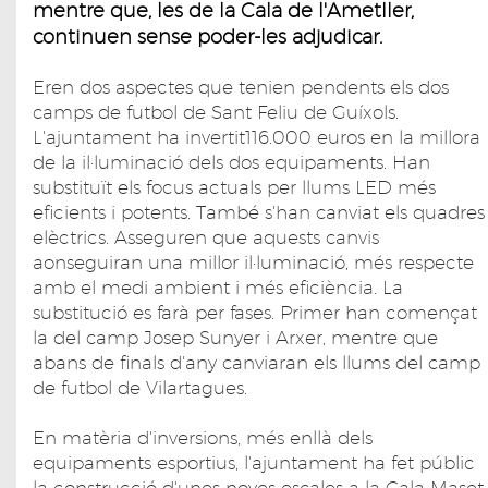
mentre que, les de la Cala de l'Ametller,
continuen sense poder-les adjudicar.
Eren dos aspectes que tenien pendents els dos
camps de futbol de Sant Feliu de Guíxols.
L'ajuntament ha invertit116.000 euros en la millora
de la il·luminació dels dos equipaments. Han
substituït els focus actuals per llums LED més
eficients i potents. També s'han canviat els quadres
elèctrics. Asseguren que aquests canvis
aonseguiran una millor il·luminació, més respecte
amb el medi ambient i més eficiència. La
substitució es farà per fases. Primer han començat
la del camp Josep Sunyer i Arxer, mentre que
abans de finals d'any canviaran els llums del camp
de futbol de Vilartagues.
En matèria d'inversions, més enllà dels
equipaments esportius, l'ajuntament ha fet públic
la construcció d'unes noves escales a la Cala Maset,