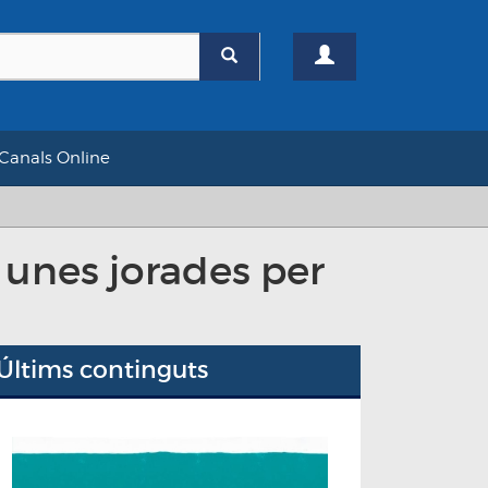
Canals Online
 unes jorades per
Últims continguts