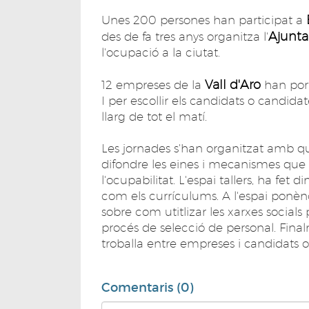
Unes 200 persones han participat a
Ajunta
des de fa tres anys organitza l'
l'ocupació a la ciutat.
Vall d'Aro
12 empreses de la
han port
I per escollir els candidats o candidate
llarg de tot el matí.
Les jornades s'han organitzat amb qua
difondre les eines i mecanismes que 
l'ocupabilitat. L'espai tallers, ha fe
com els currículums. A l'espai ponènc
sobre com utitlizar les xarxes social
procés de selecció de personal. Final
troballa entre empreses i candidats o 
Comentaris (0)