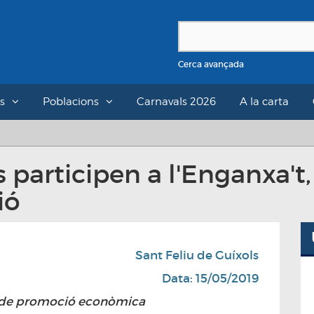
Cerca avançada
s
Poblacions
Carnavals 2026
A la carta
participen a l'Enganxa't,
ió
Sant Feliu de Guíxols
Data: 15/05/2019
or de promoció econòmica