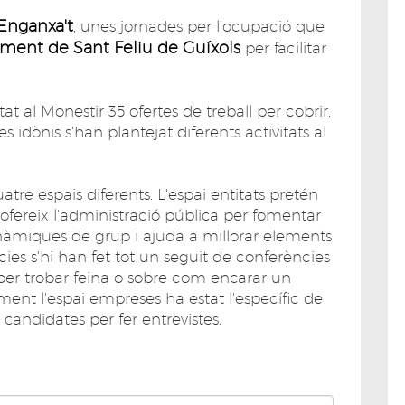
Enganxa't
, unes jornades per l'ocupació que
ment de Sant Feliu de Guíxols
per facilitar
at al Monestir 35 ofertes de treball per cobrir.
s idònis s'han plantejat diferents activitats al
tre espais diferents. L'espai entitats pretén
ofereix l'administració pública per fomentar
t dinàmiques de grup i ajuda a millorar elements
ies s'hi han fet tot un seguit de conferències
s per trobar feina o sobre com encarar un
ment l'espai empreses ha estat l'específic de
candidates per fer entrevistes.