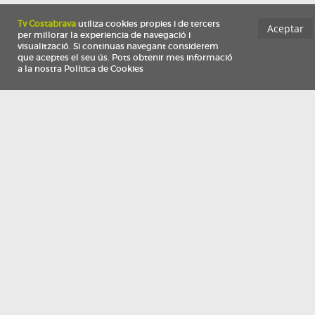
Información
Qui som
TV Costa Brava participa del programa de contractació de persones de 30 a
i més, impulsat i subvencionat pel Servei Públic d'Ocupació de Catalunya i
finançat al 100% pel Fons Social Europeu com a part de la resposta de la Un