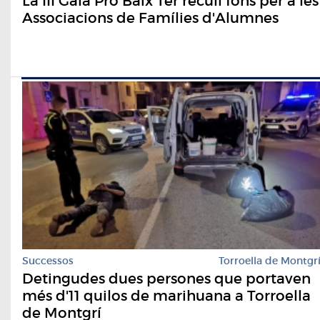
La III Gala Pro Baix Ter recull fons per a les
Associacions de Famílies d'Alumnes
Successos
Torroella de Montgr
Detingudes dues persones que portaven
més d'11 quilos de marihuana a Torroella
de Montgrí