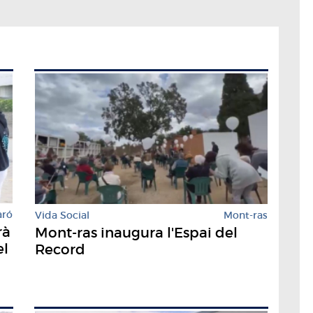
aró
Vida Social
Mont-ras
rà
Mont-ras inaugura l'Espai del
el
Record