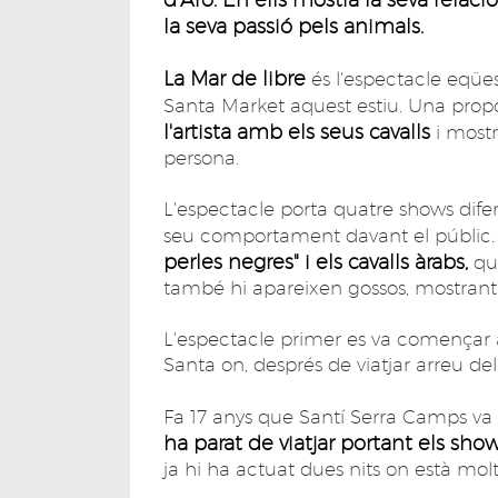
la seva passió pels animals.
La Mar de libre
és l'espectacle eqüe
Santa Market aquest estiu. Una prop
l'artista amb els seus cavalls
i most
persona.
L'espectacle porta quatre shows difer
seu comportament davant el públic.
perles negres" i els cavalls àrabs,
que
també hi apareixen gossos, mostrant l
L'espectacle primer es va començar a 
Santa on, després de viatjar arreu del
Fa 17 anys que Santí Serra Camps va f
ha parat de viatjar portant els show
ja hi ha actuat dues nits on està molt