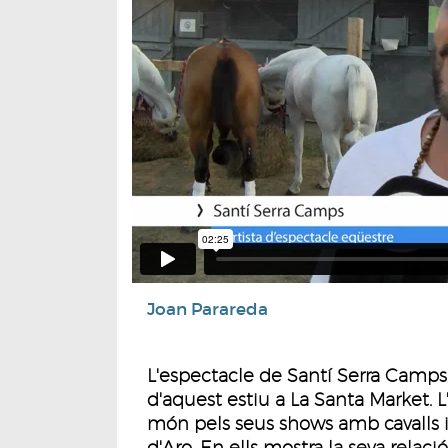
Joan Parareda
L'espectacle de Santí Serra Camps, 
d'aquest estiu a La Santa Market. L
món pels seus shows amb cavalls i 
d'Aro. En ells mostra la seva relaci