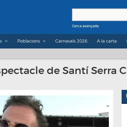
Cerca avançada
s
Poblacions
Carnavals 2026
A la carta
'espectacle de Santí Serra