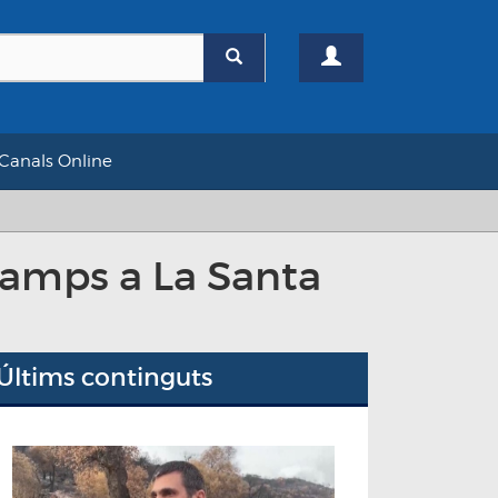
Canals Online
 Camps a La Santa
Últims continguts