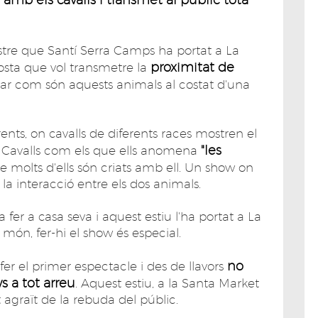
stre que Santí Serra Camps ha portat a La
proximitat de
osta que vol transmetre la
rar com són aquests animals al costat d'una
ents, on cavalls de diferents races mostren el
"les
 Cavalls com els que ells anomena
 molts d'ells són criats amb ell. Un show on
a interacció entre els dos animals.
fer a casa seva i aquest estiu l'ha portat a La
 món, fer-hi el show és especial.
no
er el primer espectacle i des de llavors
s a tot arreu
. Aquest estiu, a la Santa Market
 agraït de la rebuda del públic.