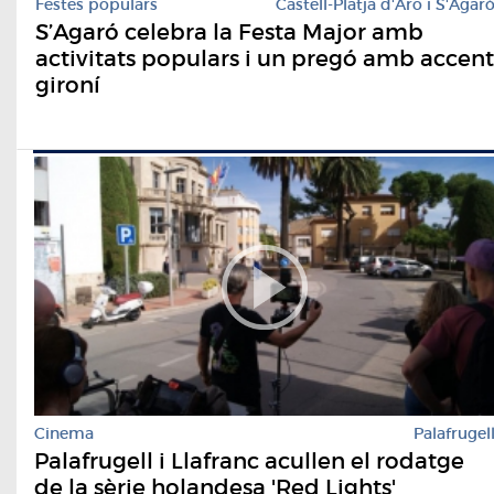
Festes populars
Castell-Platja d'Aro i S'Agar
S’Agaró celebra la Festa Major amb
activitats populars i un pregó amb accent
gironí
Cinema
Palafrugel
Palafrugell i Llafranc acullen el rodatge
de la sèrie holandesa 'Red Lights'