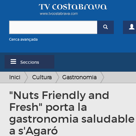
Cerca avançada
Seccions
Inici
Cultura
Gastronomia
"Nuts Friendly and
Fresh" porta la
gastronomia saludable
a s'Agaró