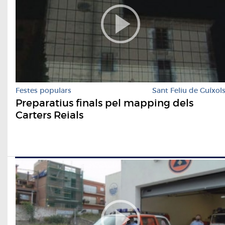
Festes populars
Sant Feliu de Guíxol
Preparatius finals pel mapping dels
Carters Reials