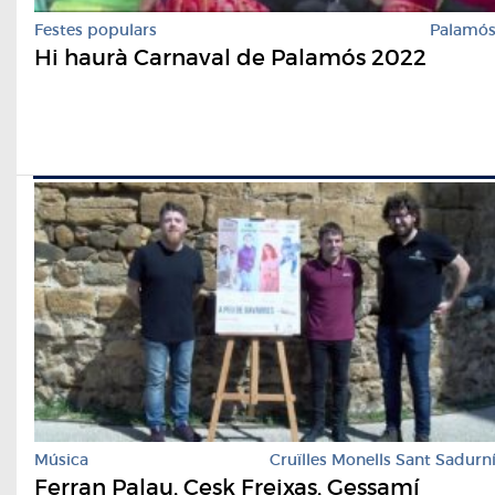
Festes populars
Palamó
Hi haurà Carnaval de Palamós 2022
Música
Cruïlles Monells Sant Sadurn
Ferran Palau, Cesk Freixas, Gessamí