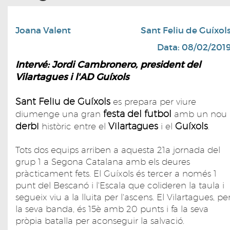
Joana Valent
Sant Feliu de Guíxol
Data: 08/02/201
Intervé: Jordi Cambronero, president del
Vilartagues i l'AD Guíxols
Sant Feliu de Guíxols
es prepara per viure
festa del futbol
diumenge una gran
amb un nou
derbi
Vilartagues
Guíxols
històric entre el
i el
.
Tots dos equips arriben a aquesta 21a jornada del
grup 1 a Segona Catalana amb els deures
pràcticament fets. El Guíxols és tercer a només 1
punt del Bescanó i l'Escala que colideren la taula i
segueix viu a la lluita per l'ascens. El Vilartagues, pe
la seva banda, és 15è amb 20 punts i fa la seva
pròpia batalla per aconseguir la salvació.