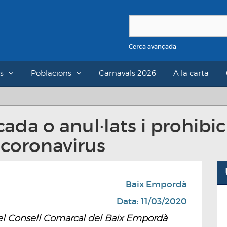
Cerca avançada
s
Poblacions
Carnavals 2026
A la carta
cada o anul·lats i prohibic
 coronavirus
Baix Empordà
Data: 11/03/2020
 del Consell Comarcal del Baix Empordà