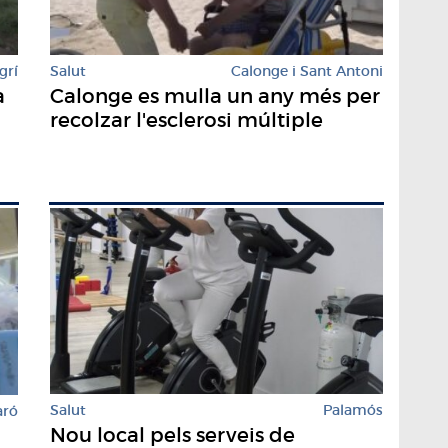
grí
Salut
Calonge i Sant Antoni
à
Calonge es mulla un any més per
recolzar l'esclerosi múltiple
Salut
Palamós
aró
Nou local pels serveis de