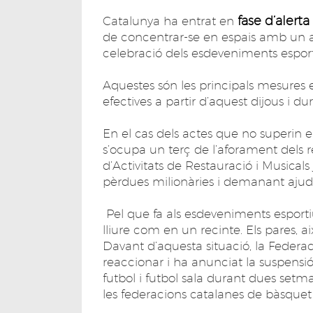
fase d’alerta
Catalunya ha entrat en
de concentrar-se en espais amb un af
celebració dels esdeveniments espor
Aquestes són les principals mesures
efectives a partir d’aquest dijous i d
En el cas dels actes que no superin el
s’ocupa un terç de l’aforament dels r
d’Activitats de Restauració i Musical
pèrdues milionàries i demanant ajudes
Pel que fa als esdeveniments esportiu
lliure com en un recinte. Els pares, 
Davant d’aquesta situació, la Federa
reaccionar i ha anunciat la suspensió
futbol i futbol sala durant dues setm
les federacions catalanes de bàsquet