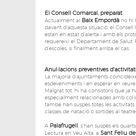
El Consell Comarcal, preparat
Baix Empordà
Actualment al
no hi 
davant d’aquesta situació, el Conse
estan en estat d’alerta i amb els pro
requereixi el Departament de Salut. 
d’escoles, si finalment arriba el cas.
Anul·lacions preventives d'activitat
La majoria d’ajuntaments coincideixe
esdeveniments i en esperar en veure 
Malgrat tot, hi ha consistoris que j
especialment relacionades amb col·lec
també han suspès totes les activitats 
classes de natació o sortides al teatre
Palafrugell
A
, s’han suspès els quar
Sant Feliu d
Lectura en Veu Alta, a