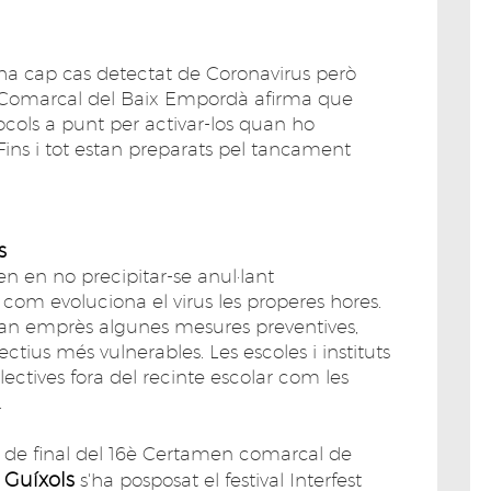
ha cap cas detectat de Coronavirus però
ll Comarcal del Baix Empordà afirma que
tocols a punt per activar-los quan ho
Fins i tot estan preparats pel tancament
s
n en no precipitar-se anul·lant
com evoluciona el virus les properes hores.
a han emprès algunes mesures preventives,
tius més vulnerables. Les escoles i instituts
lectives fora del recinte escolar com les
.
ts de final del 16è Certamen comarcal de
e Guíxols
s'ha posposat el festival Interfest