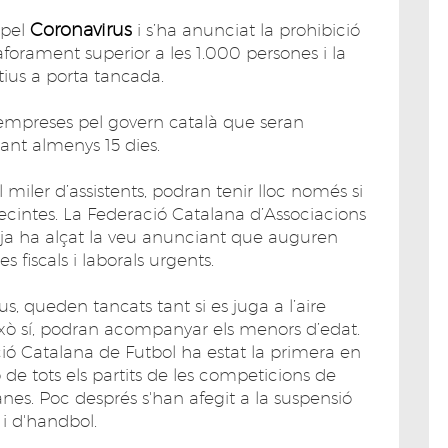
Coronavirus
pel
i s’ha anunciat la prohibició
orament superior a les 1.000 persones i la
tius a porta tancada.
 empreses pel govern català que seran
urant almenys 15 dies.
 miler d’assistents, podran tenir lloc només si
ecintes. La Federació Catalana d’Associacions
s ja ha alçat la veu anunciant que auguren
 fiscals i laborals urgents.
s, queden tancats tant si es juga a l’aire
això sí, podran acompanyar els menors d’edat.
ció Catalana de Futbol ha estat la primera en
 de tots els partits de les competicions de
anes. Poc després s'han afegit a la suspensió
 i d'handbol.