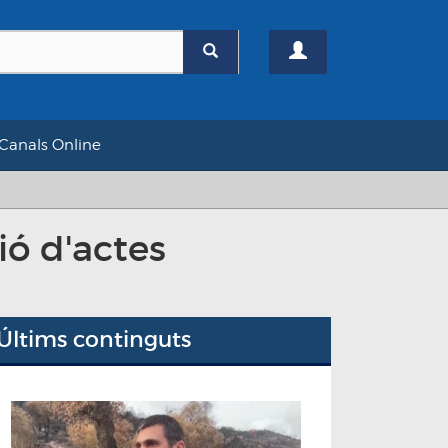
Canals Online
ió d'actes
Últims continguts