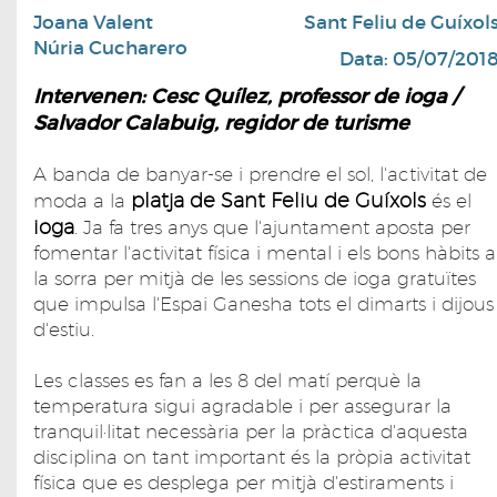
Joana Valent
Sant Feliu de Guíxol
Núria Cucharero
Data: 05/07/201
Intervenen: Cesc Quílez, professor de ioga /
Salvador Calabuig, regidor de turisme
A banda de banyar-se i prendre el sol, l'activitat de
platja de Sant Feliu de Guíxols
moda a la
és el
ioga
. Ja fa tres anys que l'ajuntament aposta per
fomentar l'activitat física i mental i els bons hàbits a
la sorra per mitjà de les sessions de ioga gratuïtes
que impulsa l'Espai Ganesha tots el dimarts i dijous
d'estiu.
Les classes es fan a les 8 del matí perquè la
temperatura sigui agradable i per assegurar la
tranquil·litat necessària per la pràctica d'aquesta
disciplina on tant important és la pròpia activitat
física que es desplega per mitjà d'estiraments i