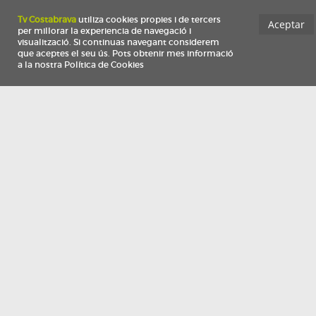
Información
Qui som
TV Costa Brava participa del programa de contractació de persones de 30 a
i més, impulsat i subvencionat pel Servei Públic d'Ocupació de Catalunya i
finançat al 100% pel Fons Social Europeu com a part de la resposta de la Un