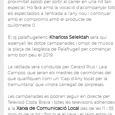
proximitat aposti per sortir al carrer en una nit tan
especial. Ho farà amb la vocació d'acompanyar tot
els espectadors a l'entrada a l'any nou i continuar
amb el compromís amb el producte de
quilòmetre 0.
Kharloss Selektah
El dj palafrugellenc
serà qui
assenyali les dotze campanades i ompli de música
la plaça de l'església de Palafrugell per començar
amb bon peu el 2019.
La vetllada serà conduïda per Gerard Rius i Laia
Campos, que seran els mestres de cerimònies del
què qualifiquen com un "Cap d'Any tocat per la
tramuntana" que vindrà carregat de sorpreses.
Les campanades es podran seguir en directe per
Televisió Costa Brava i totes les televisions adherides
Xarxa de Comunicació Local
a la
des de les 11 i 55
minuts de la nit i fins que el cava i el raïm estiguin